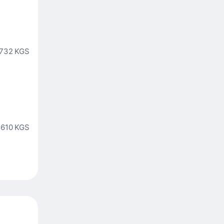
 732 KGS
 610 KGS