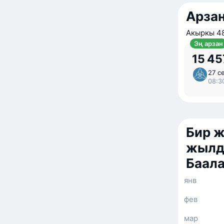
Арзан
Акыркы 48
Эң арзан
15 45
27 се
08:3
Бир 
жылд
Баал
янв
фев
мар