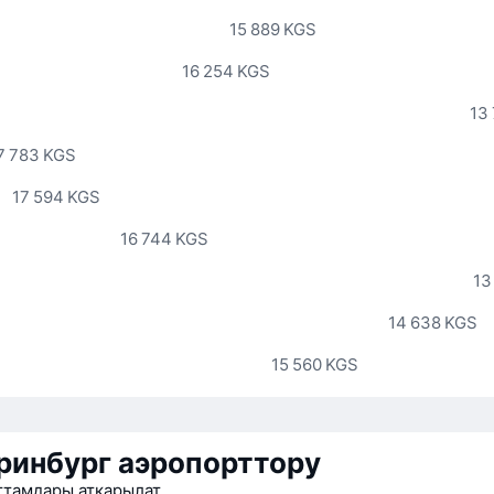
15 889 KGS
16 254 KGS
13
7 783 KGS
17 594 KGS
16 744 KGS
13
14 638 KGS
15 560 KGS
ринбург аэропорттору
ттамдары аткарылат