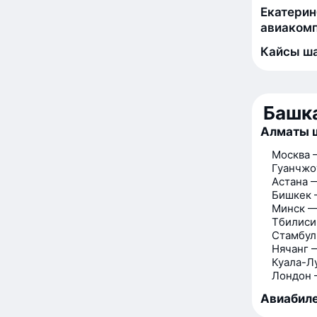
Екатерин
авиакомп
Кайсы ша
Башка
Алматы 
Москва 
Гуанчжо
Астана 
Бишкек 
Минск —
Тбилиси
Стамбул
Нячанг 
Куала-Л
Лондон 
Авиабиле