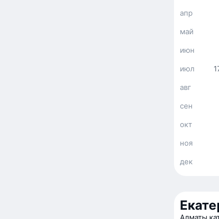
апр
май
июн
июл
1
авг
сен
окт
ноя
дек
Екате
Алматы ка