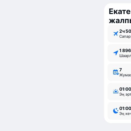
Екате
жалп
2 ⁠ч 5
Сапа
1 89
Шаа
7
Жум
01:0
Эң э
01:0
Эң к