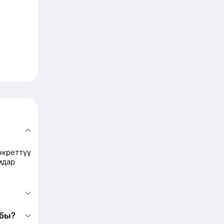
нкреттүү
мдар
абы?