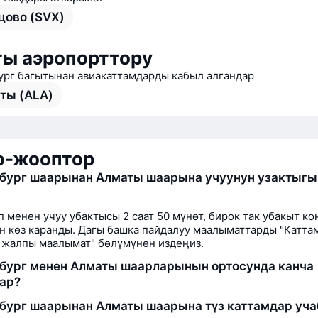
цово (SVX)
ы аэропорттору
ург багытынан авиакаттамдарды кабыл алгандар
ты (ALA)
о-жооптор
бург шаарынан Алматы шаарына учуунун узактыгы
п менен учуу убактысы 2 саат 50 мүнөт, бирок так убакыт ко
н көз каранды. Дагы башка пайдалуу маалыматтарды "Катта
 жалпы маалымат" бөлүмүнөн издеңиз.
бург менен Алматы шаарларынын ортосунда канча
ар?
бург шаарынан Алматы шаарына түз каттамдар уч