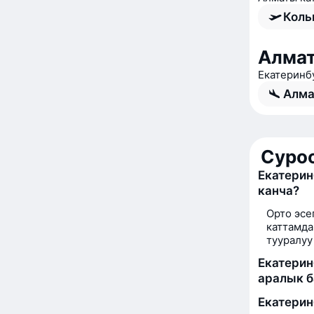
Коль
Алмат
Екатеринб
Алма
Суро
Екатерин
канча?
Орто эсе
каттамда
тууралуу
Екатерин
аралык б
Екатерин