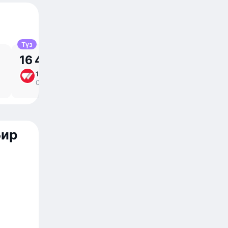
Түз
16 438 KGS
18 сен, пт
2 ⁠ч 50 ⁠м сапарда
/
01:00 – 03:50
түз
Бир