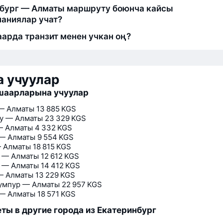
бург — Алматы маршруту боюнча кайсы
аниялар учат?
арда транзит менен учкан оң?
 учуулар
шаарларына учуулар
— Алматы
13 885 KGS
у — Алматы
23 329 KGS
— Алматы
4 332 KGS
— Алматы
9 554 KGS
 Алматы
18 815 KGS
 — Алматы
12 612 KGS
 — Алматы
14 412 KGS
— Алматы
13 229 KGS
умпур — Алматы
22 957 KGS
— Алматы
18 571 KGS
ты в другие города из Екатеринбург