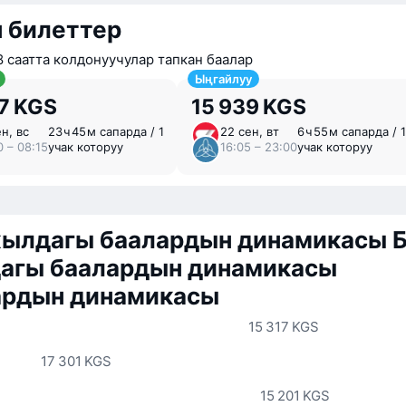
 билеттер
 саатта колдонуучулар тапкан баалар
Ыңгайлуу
7 KGS
15 939 KGS
н, вс
23 ⁠ч 45 ⁠м сапарда / 1
22 сен, вт
6 ⁠ч 55 ⁠м сапарда / 1
0 – 08:15
учак которуу
16:05 – 23:00
учак которуу
жылдагы баалардын динамикасы
агы баалардын динамикасы
ардын динамикасы
15 317 KGS
17 301 KGS
15 201 KGS