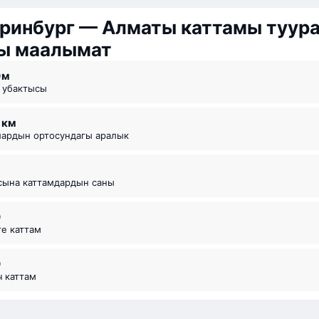
ринбург — Алматы каттамы туур
ы маалымат
0 ⁠м
р убактысы
6 км
рлардын ортосундагы аралык
асына каттамдардын саны
0
рте каттам
0
еч каттам