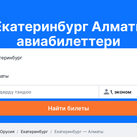
катеринбург Алма
авиабилеттери
дөрдү тандоо
1, эконом
Найти билеты
Орусия
/
Екатеринбург
/
Екатеринбург — Алматы