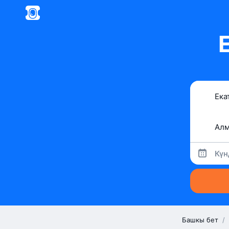
Е
Күн
Башкы бет
/