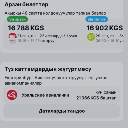
Арзан билеттер
Акыркы 48 саатта колдонуучулар тапкан баалар
Эң арзан
Ыңгайлуу
16 788 KGS
16 902 KGS
21 сен, пн
22 ⁠ч сапарда / 1 учак
29 сен, вт
8 ⁠ч 
16:15 – 15:15
которуу
06:50 – 16:10
учак
Түз каттамдардын жүгүртмөсү
Екатеринбург Бишкек учак которуусуз, түз учкан
авиакомпаниялар
күн сайын
Уральские авиалинии
21 066 KGS баштап
Даталарды тандоо