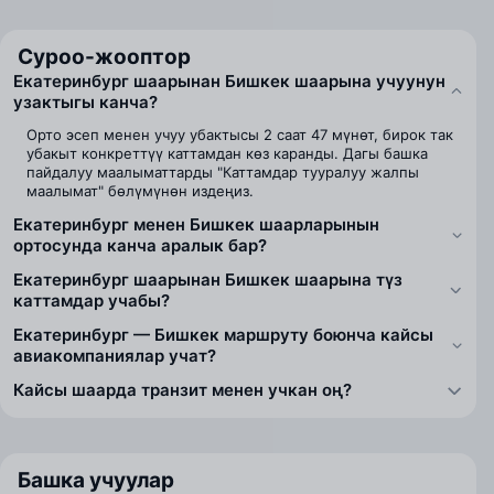
Суроо-жооптор
Екатеринбург шаарынан Бишкек шаарына учуунун
узактыгы канча?
Орто эсеп менен учуу убактысы 2 саат 47 мүнөт, бирок так
убакыт конкреттүү каттамдан көз каранды. Дагы башка
пайдалуу маалыматтарды "Каттамдар тууралуу жалпы
маалымат" бөлүмүнөн издеңиз.
Екатеринбург менен Бишкек шаарларынын
ортосунда канча аралык бар?
Екатеринбург шаарынан Бишкек шаарына түз
каттамдар учабы?
Екатеринбург — Бишкек маршруту боюнча кайсы
авиакомпаниялар учат?
Кайсы шаарда транзит менен учкан оң?
Башка учуулар