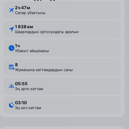
2 ⁠ч 47 ⁠м
Сапар убактысы
1 838 км
Шаарлардын ортосундагы аралык
1 ⁠ч
Убакыт айырмасы
8
Жумасына каттамдардын саны
05:55
Эң эрте каттам
03:10
Эң кеч каттам