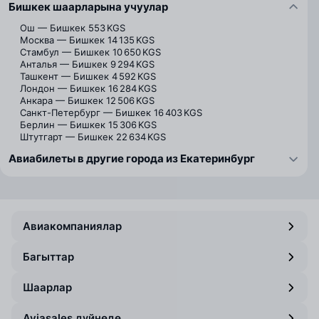
Бишкек шаарларына учуулар
Ош — Бишкек
553 KGS
Москва — Бишкек
14 135 KGS
Стамбул — Бишкек
10 650 KGS
Анталья — Бишкек
9 294 KGS
Ташкент — Бишкек
4 592 KGS
Лондон — Бишкек
16 284 KGS
Анкара — Бишкек
12 506 KGS
Санкт-Петербург — Бишкек
16 403 KGS
Берлин — Бишкек
15 306 KGS
Штутгарт — Бишкек
22 634 KGS
Авиабилеты в другие города из Екатеринбург
Авиакомпаниялар
Багыттар
Шаарлар
Aviasales дүйнөдө