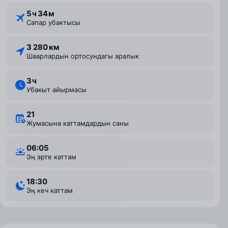
5 ⁠ч 34 ⁠м
Сапар убактысы
3 280 км
Шаарлардын ортосундагы аралык
3 ⁠ч
Убакыт айырмасы
21
Жумасына каттамдардын саны
06:05
Эң эрте каттам
18:30
Эң кеч каттам