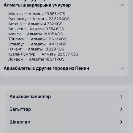
Алматы шаарларына учуулар
Москва — Алматы
13 885 KGS
Гуанчжоу — Алматы
23 329 KGS
Астана — Алматы
4 332 KGS
Бишкек — Алматы
9 554 KGS
Минск — Алматы
18 815 KGS
Тбилиси — Алматы
12 613 KGS
Стамбул — Алматы
14 412 KGS
Нячанг — Алматы
13 229 KGS
Куала-Лумпур — Алматы
22 957 KGS
Лондон — Алматы
18 571 KGS
Авиабилеты в другие города из Пекин
Авиакомпаниялар
Багыттар
Шаарлар