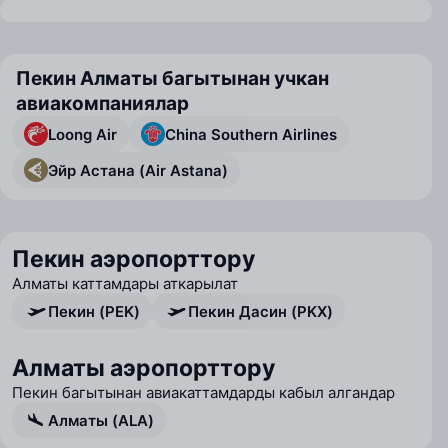
Пекин Алматы багытынан учкан
авиакомпаниялар
Loong Air
China Southern Airlines
Эйр Астана (Air Astana)
Пекин аэропорттору
Алматы каттамдары аткарылат
Пекин (PEK)
Пекин Дасин (PKX)
Алматы аэропорттору
Пекин багытынан авиакаттамдарды кабыл алгандар
Алматы (ALA)