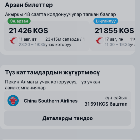
Арзан билеттер
Акыркы 48 саатта колдонуучулар тапкан баалар
Эң арзан
Ыңгайлуу
21 426 KGS
21 855 KGS
11 авг, вт
23 ⁠ч 15 ⁠м сапарда / 1
17 авг, пн
11 ⁠ч 
23:20 – 19:35
учак которуу
11:30 – 19:35
учак
Түз каттамдардын жүгүртмөсү
Пекин Алматы учак которуусуз, түз учкан
авиакомпаниялар
күн сайын
China Southern Airlines
31 591 KGS баштап
Даталарды тандоо