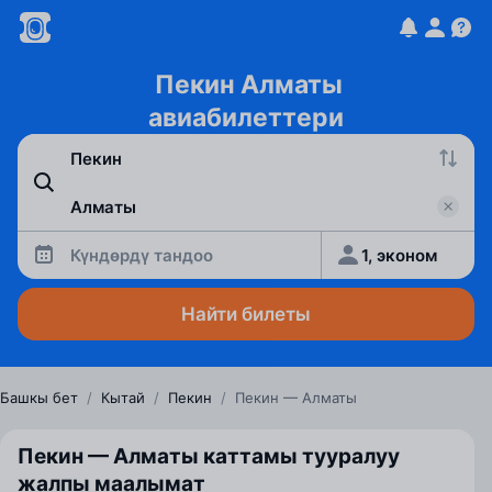
Пекин Алматы
авиабилеттери
Күндөрдү тандоо
1, эконом
Найти билеты
Башкы бет
/
Кытай
/
Пекин
/
Пекин — Алматы
Пекин — Алматы каттамы тууралуу
жалпы маалымат