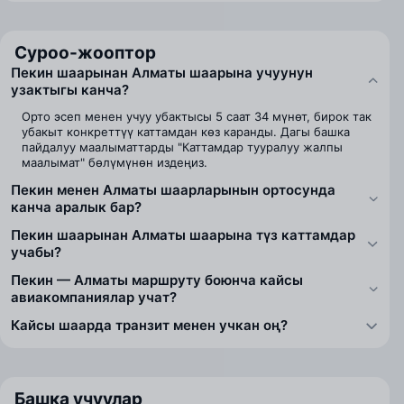
Суроо-жооптор
Пекин шаарынан Алматы шаарына учуунун
узактыгы канча?
Орто эсеп менен учуу убактысы 5 саат 34 мүнөт, бирок так
убакыт конкреттүү каттамдан көз каранды. Дагы башка
пайдалуу маалыматтарды "Каттамдар тууралуу жалпы
маалымат" бөлүмүнөн издеңиз.
Пекин менен Алматы шаарларынын ортосунда
канча аралык бар?
Пекин шаарынан Алматы шаарына түз каттамдар
учабы?
Пекин — Алматы маршруту боюнча кайсы
авиакомпаниялар учат?
Кайсы шаарда транзит менен учкан оң?
Башка учуулар