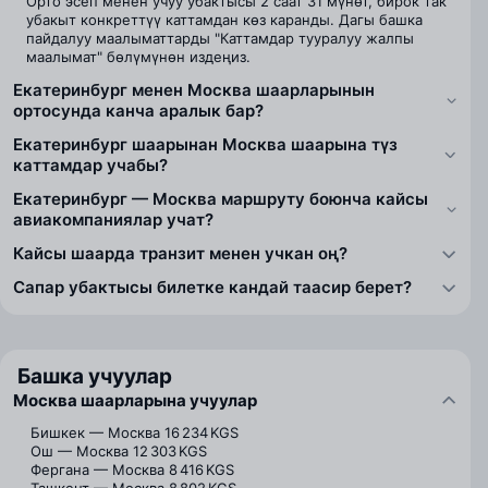
Орто эсеп менен учуу убактысы 2 саат 31 мүнөт, бирок так
убакыт конкреттүү каттамдан көз каранды. Дагы башка
пайдалуу маалыматтарды "Каттамдар тууралуу жалпы
маалымат" бөлүмүнөн издеңиз.
Екатеринбург менен Москва шаарларынын
ортосунда канча аралык бар?
Екатеринбург шаарынан Москва шаарына түз
каттамдар учабы?
Екатеринбург — Москва маршруту боюнча кайсы
авиакомпаниялар учат?
Кайсы шаарда транзит менен учкан оң?
Сапар убактысы билетке кандай таасир берет?
Башка учуулар
Москва шаарларына учуулар
Бишкек — Москва
16 234 KGS
Ош — Москва
12 303 KGS
Фергана — Москва
8 416 KGS