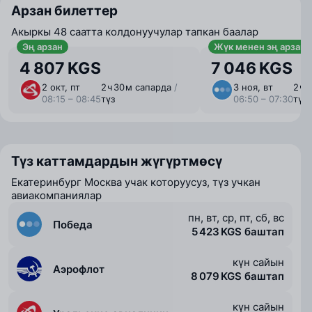
Арзан билеттер
Акыркы 48 саатта колдонуучулар тапкан баалар
Эң арзан
Жүк менен эң арзан
4 807 KGS
7 046 KGS
2 окт, пт
2 ⁠ч 30 ⁠м сапарда
/
3 ноя, вт
2 ⁠ч
08:15 – 08:45
түз
06:50 – 07:30
түз
Түз каттамдардын жүгүртмөсү
Екатеринбург Москва учак которуусуз, түз учкан
авиакомпаниялар
пн, вт, ср, пт, сб, вс
Победа
5 423 KGS баштап
күн сайын
Аэрофлот
8 079 KGS баштап
күн сайын