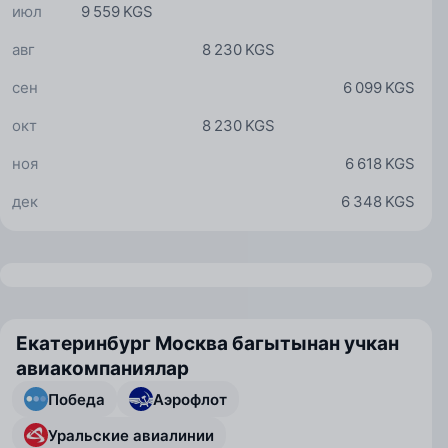
июл
9 559 KGS
авг
8 230 KGS
сен
6 099 KGS
окт
8 230 KGS
ноя
6 618 KGS
дек
6 348 KGS
Екатеринбург Москва багытынан учкан
авиакомпаниялар
Победа
Аэрофлот
Уральские авиалинии