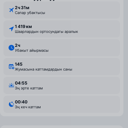
2 ⁠ч 31 ⁠м
Сапар убактысы
1 419 км
Шаарлардын ортосундагы аралык
2 ⁠ч
Убакыт айырмасы
145
Жумасына каттамдардын саны
04:55
Эң эрте каттам
00:40
Эң кеч каттам