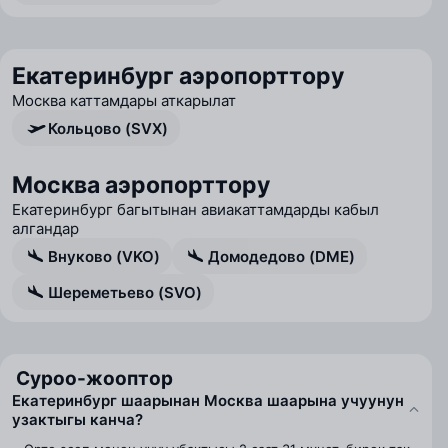
Екатеринбург аэропорттору
Москва каттамдары аткарылат
Кольцово (SVX)
Москва аэропорттору
Екатеринбург багытынан авиакаттамдарды кабыл
алгандар
Внуково (VKO)
Домодедово (DME)
Шереметьево (SVO)
Суроо-жооптор
Екатеринбург шаарынан Москва шаарына учуунун
узактыгы канча?