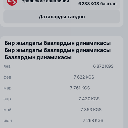
Уральские авиалинии
6 283 KGS баштап
Даталарды тандоо
Бир жылдагы баалардын динамикасы
Бир жылдагы баалардын динамикасы
Баалардын динамикасы
янв
6 872 KGS
фев
7 622 KGS
мар
7 761 KGS
апр
7 430 KGS
май
7 353 KGS
июн
7 268 KGS