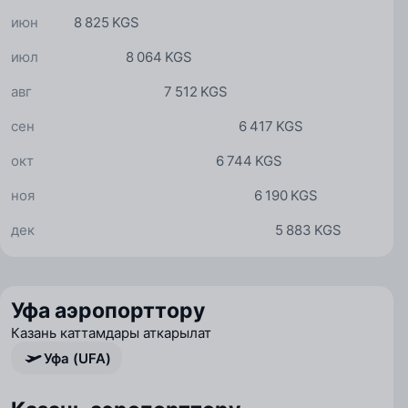
июн
8 825 KGS
июл
8 064 KGS
авг
7 512 KGS
сен
6 417 KGS
окт
6 744 KGS
ноя
6 190 KGS
дек
5 883 KGS
Уфа аэропорттору
Казань каттамдары аткарылат
Уфа (UFA)