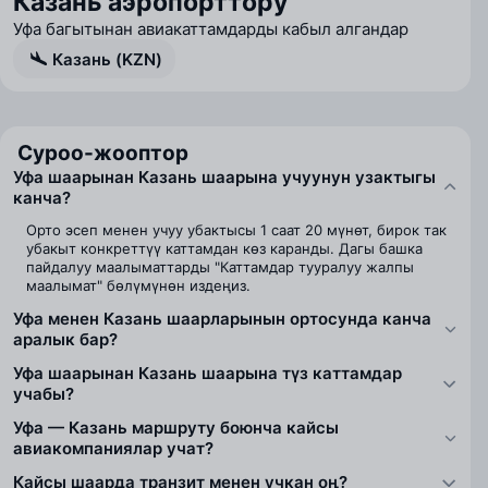
Казань аэропорттору
Уфа багытынан авиакаттамдарды кабыл алгандар
Казань (KZN)
Суроо-жооптор
Уфа шаарынан Казань шаарына учуунун узактыгы
канча?
Орто эсеп менен учуу убактысы 1 саат 20 мүнөт, бирок так
убакыт конкреттүү каттамдан көз каранды. Дагы башка
пайдалуу маалыматтарды "Каттамдар тууралуу жалпы
маалымат" бөлүмүнөн издеңиз.
Уфа менен Казань шаарларынын ортосунда канча
аралык бар?
Уфа шаарынан Казань шаарына түз каттамдар
учабы?
Уфа — Казань маршруту боюнча кайсы
авиакомпаниялар учат?
Кайсы шаарда транзит менен учкан оң?