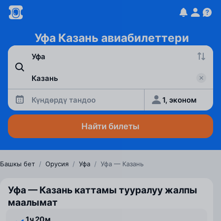
Уфа Казань авиабилеттери
Күндөрдү тандоо
1, эконом
Найти билеты
Башкы бет
/
Орусия
/
Уфа
/
Уфа — Казань
Уфа — Казань каттамы тууралуу жалпы
маалымат
1 ⁠ч 20 ⁠м