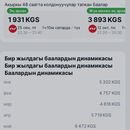
Акыркы 48 саатта колдонуучулар тапкан баалар
Эң арзан
Жүк менен эң арзан
1 931 KGS
3 893 KGS
25 сен, пт
1 ⁠ч 10 ⁠м сапарда
/
түз
12 окт, пн
1 ⁠ч
22:30 – 21:40
21:20 – 20:30
Бир жылдагы баалардын динамикасы
Бир жылдагы баалардын динамикасы
Баалардын динамикасы
янв
5 302 KGS
фев
4 757 KGS
мар
4 616 KGS
апр
5 719 KGS
май
6 472 KGS