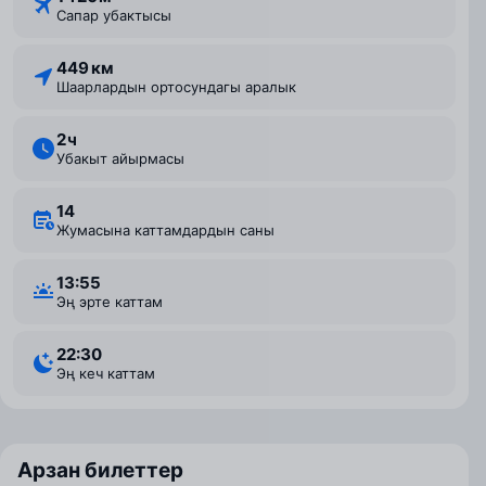
Сапар убактысы
449 км
Шаарлардын ортосундагы аралык
2 ⁠ч
Убакыт айырмасы
14
Жумасына каттамдардын саны
13:55
Эң эрте каттам
22:30
Эң кеч каттам
Арзан билеттер