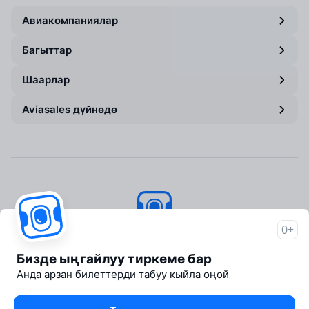
Авиакомпаниялар
Багыттар
Шаарлар
Aviasales дүйнөдө
0+
Aviasales
© 2007–2026
Бизде ыңгайлуу тиркеме бар
About Aviasales
Анда арзан билеттерди табуу кыйла оңой
Newsroom
Travelpayouts