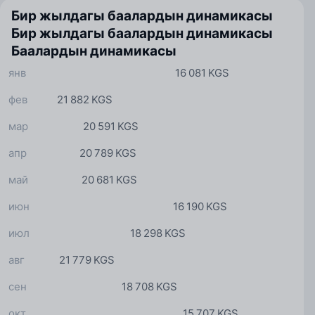
Бир жылдагы баалардын динамикасы
Бир жылдагы баалардын динамикасы
Баалардын динамикасы
янв
16 081 KGS
фев
21 882 KGS
мар
20 591 KGS
апр
20 789 KGS
май
20 681 KGS
июн
16 190 KGS
июл
18 298 KGS
авг
21 779 KGS
сен
18 708 KGS
окт
15 707 KGS