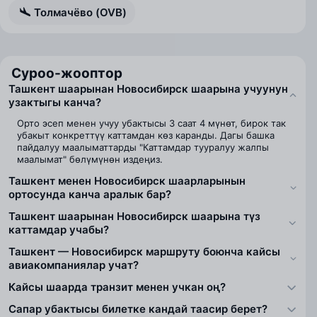
Толмачёво (OVB)
Суроо-жооптор
Ташкент шаарынан Новосибирск шаарына учуунун
узактыгы канча?
Орто эсеп менен учуу убактысы 3 саат 4 мүнөт, бирок так
убакыт конкреттүү каттамдан көз каранды. Дагы башка
пайдалуу маалыматтарды "Каттамдар тууралуу жалпы
маалымат" бөлүмүнөн издеңиз.
Ташкент менен Новосибирск шаарларынын
ортосунда канча аралык бар?
Ташкент шаарынан Новосибирск шаарына түз
каттамдар учабы?
Ташкент — Новосибирск маршруту боюнча кайсы
авиакомпаниялар учат?
Кайсы шаарда транзит менен учкан оң?
Сапар убактысы билетке кандай таасир берет?