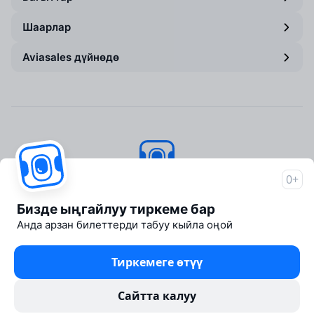
Шаарлар
Aviasales дүйнөдө
0+
Aviasales
© 2007–2026
Бизде ыңгайлуу тиркеме бар
About Aviasales
Анда арзан билеттерди табуу кыйла оңой
Newsroom
Travelpayouts
Тиркемеге өтүү
Partner program
Legal documents
Сайтта калуу