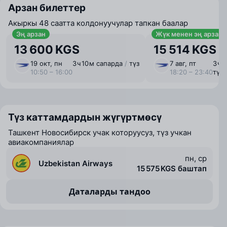
Арзан билеттер
Акыркы 48 саатта колдонуучулар тапкан баалар
Эң арзан
Жүк менен эң арзан
13 600 KGS
15 514 KGS
19 окт, пн
3 ⁠ч 10 ⁠м сапарда
/
түз
7 авг, пт
3 ⁠ч
10:50 – 16:00
18:20 – 23:40
түз
Түз каттамдардын жүгүртмөсү
Ташкент Новосибирск учак которуусуз, түз учкан
авиакомпаниялар
пн, ср
Uzbekistan Airways
15 575 KGS баштап
Даталарды тандоо