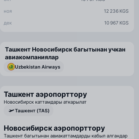
ноя
12 236 KGS
дек
10 967 KGS
Ташкент Новосибирск багытынан учкан
авиакомпаниялар
Uzbekistan Airways
Ташкент аэропорттору
Новосибирск каттамдары аткарылат
Ташкент (TAS)
Новосибирск аэропорттору
Ташкент багытынан авиакаттамдарды кабыл алгандар