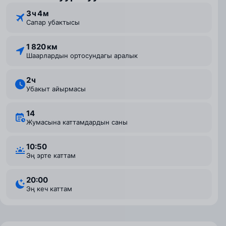
3 ⁠ч 4 ⁠м
Сапар убактысы
1 820 км
Шаарлардын ортосундагы аралык
2 ⁠ч
Убакыт айырмасы
14
Жумасына каттамдардын саны
10:50
Эң эрте каттам
20:00
Эң кеч каттам