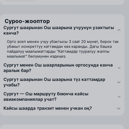
Суроо-жооптор
Сургут шаарынан Ош шаарына учуунун узактыгы
канча?
Орто эсеп менен учуу убактысы 3 саат 20 мүнөт, бирок так
убакыт конкреттүү каттамдан көз каранды. Дагы башка
пайдалуу маалыматтарды "Каттамдар тууралуу жалпы
маалымат" бөлүмүнөн издеңиз.
Сургут менен Ош шаарларынын ортосунда канча
аралык бар?
Сургут шаарынан Ош шаарына түз каттамдар
учабы?
Сургут — Ош маршруту боюнча кайсы
авиакомпаниялар учат?
Кайсы шаарда транзит менен учкан оң?