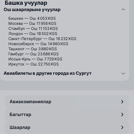
Башка учуулар
Ош шаарларына учуулар
Бишкек — Ош
4 053 KGS
Москва — Ош
11 956 KGS
Стамбул — Ош
11 153 KGS
Лондон — Ош
18 502 KGS
Санкт-Петербург — Ош
16 232 KGS
Новосибирск — Ош
14 660 KGS
Ташкент — Ош
3 880 KGS
Гамбург — Ош
23 686 KGS
Иссык-Куль — Ош
7 729 KGS
Иркутск — Ош
22 750 KGS
Авиабилеты в другие города из Сургут
Авиакомпаниялар
Багыттар
Шаарлар