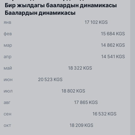
Бир жылдагы баалардын динамикасы
Баалардын динамикасы
янв
17 102 KGS
фев
15 684 KGS
мар
14 862 KGS
апр
14 541 KGS
май
18 322 KGS
июн
20 523 KGS
июл
18 802 KGS
авг
17 865 KGS
сен
16 532 KGS
окт
18 209 KGS