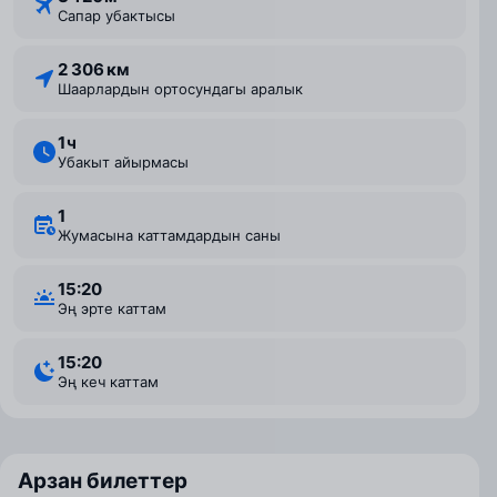
Сапар убактысы
2 306 км
Шаарлардын ортосундагы аралык
1 ⁠ч
Убакыт айырмасы
1
Жумасына каттамдардын саны
15:20
Эң эрте каттам
15:20
Эң кеч каттам
Арзан билеттер