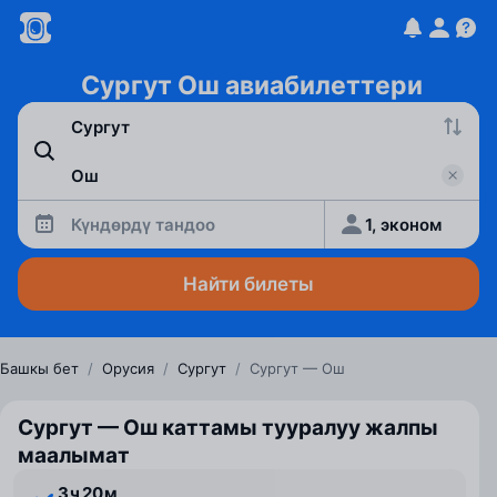
Сургут Ош авиабилеттери
Күндөрдү тандоо
1, эконом
Найти билеты
Башкы бет
/
Орусия
/
Сургут
/
Сургут — Ош
Сургут — Ош каттамы тууралуу жалпы
маалымат
3 ⁠ч 20 ⁠м