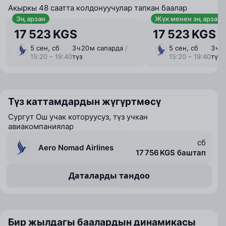
Акыркы 48 саатта колдонуучулар тапкан баалар
Эң арзан
Жүк менен эң арзан
17 523 KGS
17 523 KGS
5 сен, сб
3 ⁠ч 20 ⁠м сапарда
/
5 сен, сб
3 ⁠ч 
15:20 – 19:40
түз
15:20 – 19:40
түз
Түз каттамдардын жүгүртмөсү
Сургут Ош учак которуусуз, түз учкан
авиакомпаниялар
сб
Aero Nomad Airlines
17 756 KGS баштап
Даталарды тандоо
Бир жылдагы баалардын динамикасы