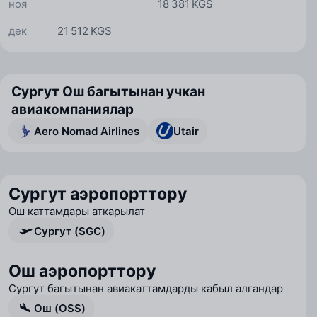
ноя
18 381 KGS
дек
21 512 KGS
Сургут Ош багытынан учкан
авиакомпаниялар
Aero Nomad Airlines
Utair
Сургут аэропорттору
Ош каттамдары аткарылат
Сургут (SGC)
Ош аэропорттору
Сургут багытынан авиакаттамдарды кабыл алгандар
Ош (OSS)