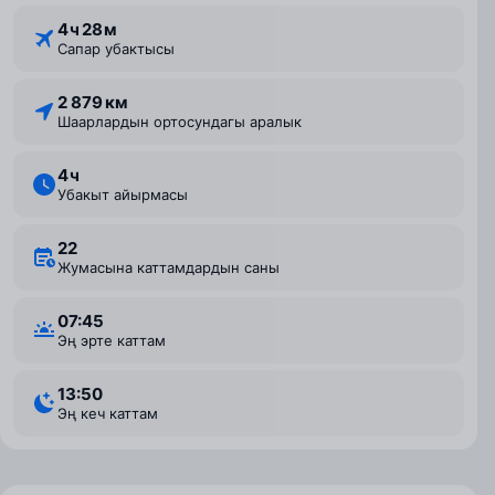
4 ⁠ч 28 ⁠м
Сапар убактысы
2 879 км
Шаарлардын ортосундагы аралык
4 ⁠ч
Убакыт айырмасы
22
Жумасына каттамдардын саны
07:45
Эң эрте каттам
13:50
Эң кеч каттам