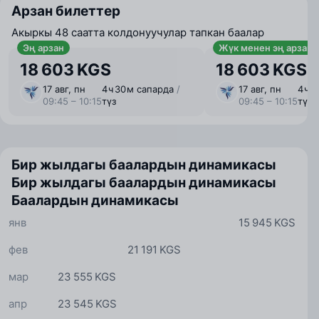
Арзан билеттер
Акыркы 48 саатта колдонуучулар тапкан баалар
Эң арзан
Жүк менен эң арзан
18 603 KGS
18 603 KGS
17 авг, пн
4 ⁠ч 30 ⁠м сапарда
/
17 авг, пн
4 ⁠ч 
09:45 – 10:15
түз
09:45 – 10:15
түз
Бир жылдагы баалардын динамикасы
Бир жылдагы баалардын динамикасы
Баалардын динамикасы
янв
15 945 KGS
фев
21 191 KGS
мар
23 555 KGS
апр
23 545 KGS