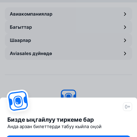
Авиакомпаниялар
Багыттар
Шаарлар
Aviasales дүйнөдө
0+
Aviasales
© 2007–2026
Бизде ыңгайлуу тиркеме бар
About Aviasales
Анда арзан билеттерди табуу кыйла оңой
Newsroom
Travelpayouts