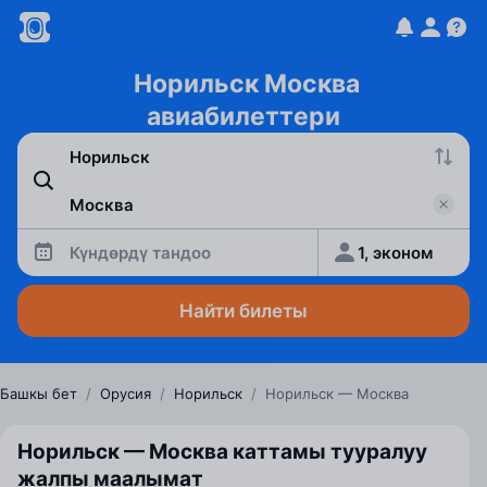
Норильск Москва
авиабилеттери
Күндөрдү тандоо
1, эконом
Найти билеты
Башкы бет
/
Орусия
/
Норильск
/
Норильск — Москва
Норильск — Москва каттамы тууралуу
жалпы маалымат