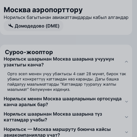
Москва аэропорттору
Норильск багытынан авиакаттамдарды кабыл алгандар
Домодедово (DME)
Суроо-жооптор
Норильск шаарынан Москва шаарына учуунун
узактыгы канча?
Орто эсеп менен учуу убактысы 4 саат 28 мүнөт, бирок так
убакыт конкреттүү каттамдан көз каранды. Дагы башка
пайдалуу маалыматтарды "Каттамдар тууралуу жалпы
маалымат" бөлүмүнөн издеңиз.
Норильск менен Москва шаарларынын ортосунда
канча аралык бар?
Норильск шаарынан Москва шаарына түз
каттамдар учабы?
Норильск — Москва маршруту боюнча кайсы
авиакомпаниялар учат?