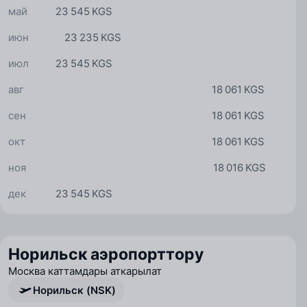
май
23 545 KGS
июн
23 235 KGS
июл
23 545 KGS
авг
18 061 KGS
сен
18 061 KGS
окт
18 061 KGS
ноя
18 016 KGS
дек
23 545 KGS
Норильск аэропорттору
Москва каттамдары аткарылат
Норильск (NSK)