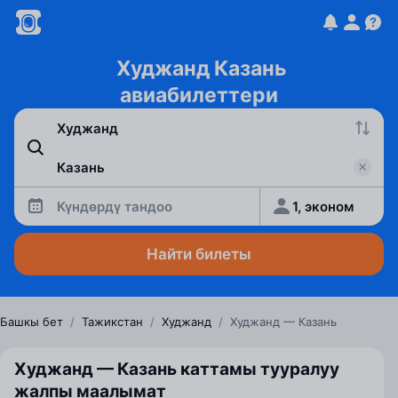
Худжанд Казань
авиабилеттери
Күндөрдү тандоо
1, эконом
Найти билеты
Башкы бет
/
Тажикстан
/
Худжанд
/
Худжанд — Казань
Худжанд — Казань каттамы тууралуу
жалпы маалымат