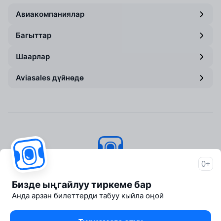
Авиакомпаниялар
Багыттар
Шаарлар
Aviasales дүйнөдө
0+
Aviasales
© 2007–2026
Бизде ыңгайлуу тиркеме бар
About Aviasales
Анда арзан билеттерди табуу кыйла оңой
Newsroom
Travelpayouts