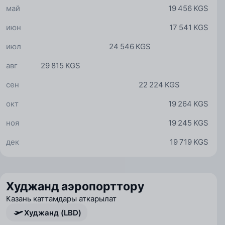
май
19 456 KGS
июн
17 541 KGS
июл
24 546 KGS
авг
29 815 KGS
сен
22 224 KGS
окт
19 264 KGS
ноя
19 245 KGS
дек
19 719 KGS
Худжанд аэропорттору
Казань каттамдары аткарылат
Худжанд (LBD)