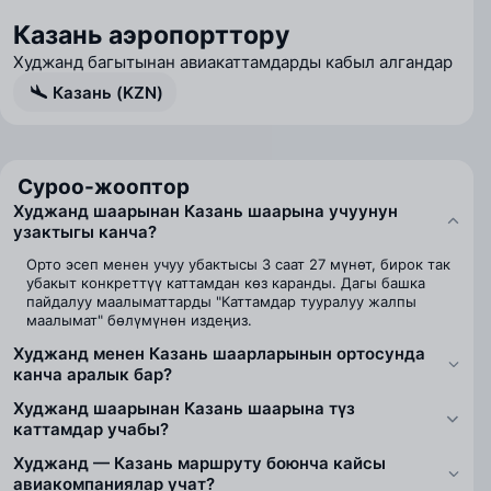
Казань аэропорттору
Худжанд багытынан авиакаттамдарды кабыл алгандар
Казань (KZN)
Суроо-жооптор
Худжанд шаарынан Казань шаарына учуунун
узактыгы канча?
Орто эсеп менен учуу убактысы 3 саат 27 мүнөт, бирок так
убакыт конкреттүү каттамдан көз каранды. Дагы башка
пайдалуу маалыматтарды "Каттамдар тууралуу жалпы
маалымат" бөлүмүнөн издеңиз.
Худжанд менен Казань шаарларынын ортосунда
канча аралык бар?
Худжанд шаарынан Казань шаарына түз
каттамдар учабы?
Худжанд — Казань маршруту боюнча кайсы
авиакомпаниялар учат?