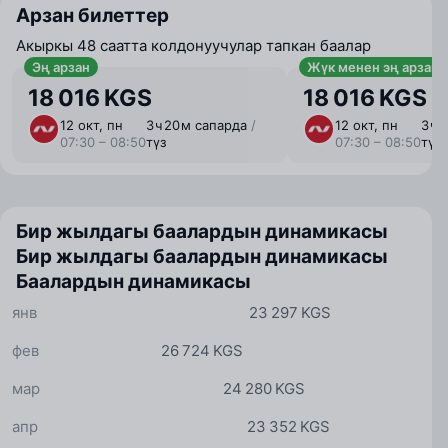
Арзан билеттер
Акыркы 48 саатта колдонуучулар тапкан баалар
Эң арзан
Жүк менен эң арзан
18 016 KGS
18 016 KGS
12 окт, пн
3 ⁠ч 20 ⁠м сапарда
/
12 окт, пн
3 ⁠ч
07:30 – 08:50
түз
07:30 – 08:50
түз
Бир жылдагы баалардын динамикасы
Бир жылдагы баалардын динамикасы
Баалардын динамикасы
янв
23 297 KGS
фев
26 724 KGS
мар
24 280 KGS
апр
23 352 KGS