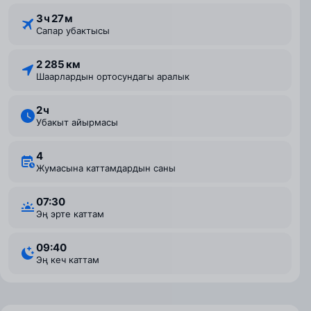
3 ⁠ч 27 ⁠м
Сапар убактысы
2 285 км
Шаарлардын ортосундагы аралык
2 ⁠ч
Убакыт айырмасы
4
Жумасына каттамдардын саны
07:30
Эң эрте каттам
09:40
Эң кеч каттам