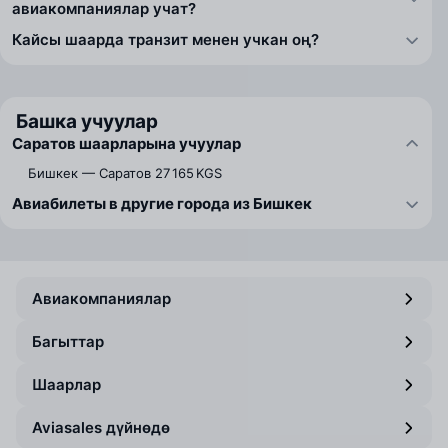
авиакомпаниялар учат?
Кайсы шаарда транзит менен учкан оң?
Башка учуулар
Саратов шаарларына учуулар
Бишкек — Саратов
27 165 KGS
Авиабилеты в другие города из Бишкек
Авиакомпаниялар
Багыттар
Шаарлар
Aviasales дүйнөдө