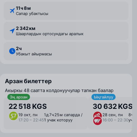
11 ⁠ч 8 ⁠м
Сапар убактысы
2 342 км
Шаарлардын ортосундагы аралык
2 ⁠ч
Убакыт айырмасы
Арзан билеттер
Акыркы 48 саатта колдонуучулар тапкан баалар
Эң арзан
Ыңгайлуу
22 518 KGS
30 632 KGS
19 окт, пн
1 ⁠д 7 ⁠ч 25 ⁠м сапарда /
28 сен, пн
8 ⁠ч 
17:20 – 22:45
1 учак которуу
16:00 – 22:30
учак