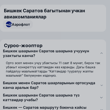
Бишкек Саратов багытынан учкан
авиакомпаниялар
Аэрофлот
Суроо-жооптор
Бишкек шаарынан Саратов шаарына учуунун
узактыгы канча?
Орто эсеп менен учуу убактысы 11 саат 8 мүнөт, бирок так
убакыт конкреттүү каттамдан көз каранды. Дагы башка
пайдалуу маалыматтарды "Каттамдар тууралуу жалпы
маалымат" бөлүмүнөн издеңиз.
Бишкек менен Саратов шаарларынын ортосунда
канча аралык бар?
Бишкек шаарынан Саратов шаарына түз
каттамдар учабы?
Бишкек — Саратов маршруту боюнча кайсы