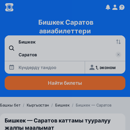
Бишкек Саратов
авиабилеттери
Күндөрдү тандоо
1, эконом
Найти билеты
Башкы бет
/
Кыргызстан
/
Бишкек
/
Бишкек — Саратов
Бишкек — Саратов каттамы тууралуу
жалпы маалымат