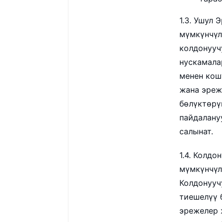
1.3. Ушул
мүмкүнчүл
колдонууч
нускамала
менен кош
жана эреж
бөлүктөрү
пайдалану
салынат.
1.4. Колд
мүмкүнчүл
Колдонууч
тиешелүү 
эрежелер 