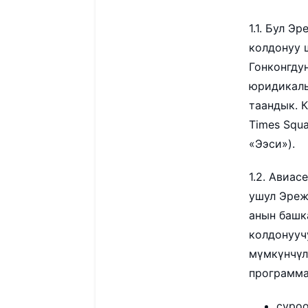
1.1. Бул 
колдонуу 
Гонконгду
юридикалы
таандык. К
Times Squa
«Ээси»).
1.2. Авиа
ушул Эреже
анын башк
колдонууч
мүмкүнчүл
программа
суроо