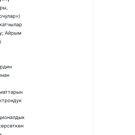
ры,
очулар»)
якатчылар
у; Айрым
ү
ердин
ынан
маттарын
ектрондук
ционалдык
көрсөткөн
н