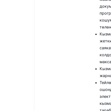
доку
прогр
кошу
төлөн
Кызма
жетк
саяка
колдо
макса
Кызм
жарна
Тейлө
ошонд
элект
кызма
тараб