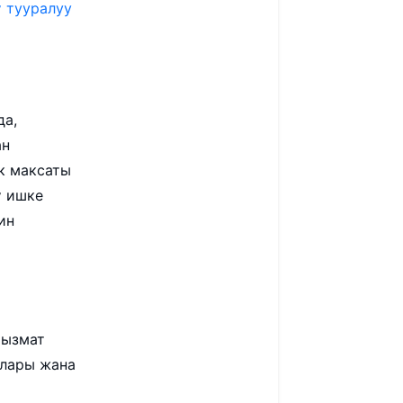
 тууралуу
да,
ан
к максаты
ү ишке
ин
Кызмат
алары жана