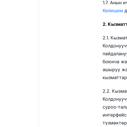
1.7. Анын 
Келишим
д
2. Кызмат
2.1. Кызм
Колдонууч
пайдалану
боюнча жа
ашыруу жа
кызматтары
2.2. Кызм
Колдонууч
суроо‑тал
интерфейс
түзмөктөр