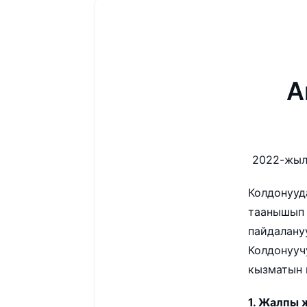
А
2022-жыл
Колдонууд
таанышып 
пайдалану
Колдонууч
кызматын 
1. Жалпы 