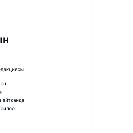
ын
едакциясы
нен
н
 айтканда,
Тейлөө