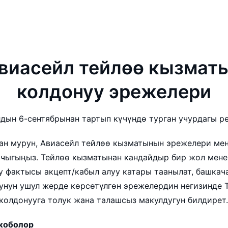
виасейл тейлөө кызмат
колдонуу эрежелери
дын 6-сентябрынан тартып күчүндө турган учурдагы р
ан мурун, Авиасейл тейлөө кызматынын эрежелери ме
чыгыңыз. Тейлөө кызматынан кандайдыр бир жол мене
у фактысы акцепт/кабыл алуу катары таанылат, башкача
унун ушул жерде көрсөтүлгөн эрежелердин негизинде 
колдонууга толук жана талашсыз макулдугун билдирет.
жоболор