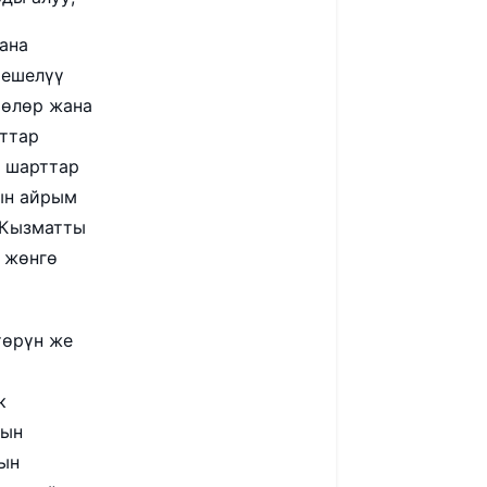
ана
иешелүү
мөлөр жана
ттар
 шарттар
ын айрым
 Кызматты
 жөнгө
төрүн же
к
йын
ын