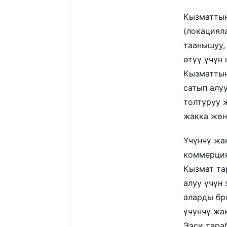
Кызматтын
(локациял
таанышуу,
өтүү үчүн
Кызматтын
сатып алу
толтуруу 
жакка жөн
Үчүнчү жа
коммерция
Кызмат та
алуу үчүн
аларды бр
үчүнчү жа
Ээси тара