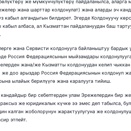
бөлүктөрү же мүмкүнчүлүктөрү пайдаланылса, аларга 
ежелер жана шарттар колдонулат) жана аларды эч кан
үз кабыл алгандыгын билдирет. Эгерде Колдонуучу көр
 кабыл албаса, ал Кызматтан пайдалануудан баш тарту
.
елерге жана Сервисти колдонууга байланыштуу бардык 
де Россия Федерациясынын мыйзамдары колдонулууга
елерден жана/же Кызматты колдонуудан келип чыккан
 же доо арыздар Россия Федерациясынын колдонуп ж
ына ылайык берилүүгө жана каралууга тийиш.
де кандайдыр бир себептерден улам Эрежелердин бир же
раксыз же юридикалык күчкө ээ эмес деп табылса, бул
ин калган жоболорунун жарактуулугуна же колдонулу
сир этпейт.