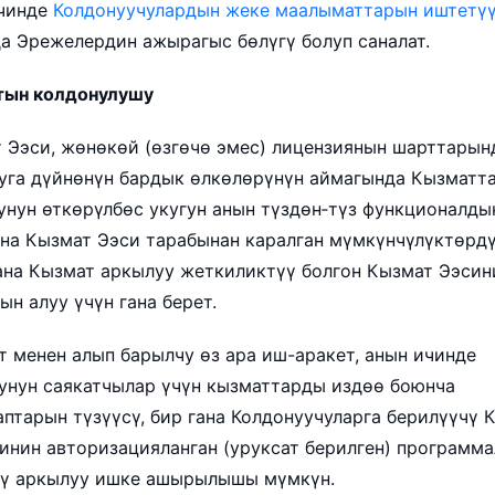
ичинде
Колдонуучулардын жеке маалыматтарын иштетүү
а Эрежелердин ажырагыс бөлүгү болуп саналат.
тын колдонулушу
ат Ээси, жөнөкөй (өзгөчө эмес) лицензиянын шарттарын
уга дүйнөнүн бардык өлкөлөрүнүн аймагында Кызматт
унун өткөрүлбөс укугун анын түздөн‑түз функционалды
на Кызмат Ээси тарабынан каралган мүмкүнчүлүктөрд
на Кызмат аркылуу жеткиликтүү болгон Кызмат Ээсин
н алуу үчүн гана берет.
ат менен алып барылчу өз ара иш-аракет, анын ичинде
унун саякатчылар үчүн кызматтарды издөө боюнча
аптарын түзүүсү, бир гана Колдонуучуларга берилүүчү 
инин авторизацияланган (уруксат берилген) программ
ү аркылуу ишке ашырылышы мүмкүн.