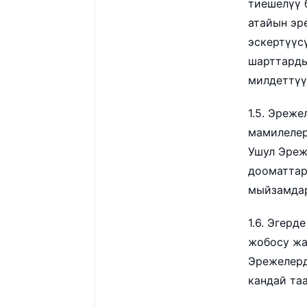
тиешелүү 
атайын эр
эскертүүс
шарттарды
милдеттүү
1.5. Эреж
мамилелер
Ушул Эреж
дооматтар
мыйзамдар
1.6. Эгер
жобосу жа
Эрежелерд
кандай таа