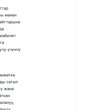
ттар
ры менен
сайттарына
да
виабилет
та
учу үчүнчү
лыматка
рды сатып
су жана
аткан
алануу,
лүктү,