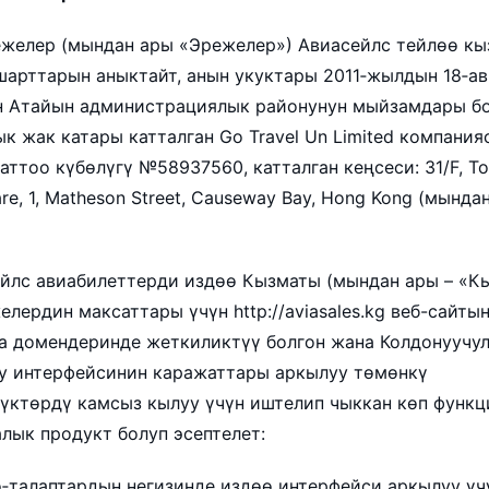
Эрежелер (мындан ары «Эрежелер») Авиасейлс тейлөө к
шарттарын аныктайт, анын укуктары 2011‑жылдын 18‑ав
н Атайын администрациялык районунун мыйзамдары б
к жак катары катталган Go Travel Un Limited компания
аттоо күбөлүгү №58937560, катталган кеңсеси: 31/F, T
re, 1, Matheson Street, Causeway Bay, Hong Kong (мында
сейлс авиабилеттерди издөө Кызматы (мындан ары – «К
лердин максаттары үчүн http://aviasales.kg веб-сайты
а домендеринде жеткиликтүү болгон жана Колдонуучул
у интерфейсинин каражаттары аркылуу төмөнкү
үктөрдү камсыз кылуу үчүн иштелип чыккан көп функц
лык продукт болуп эсептелет:
‑талаптардын негизинде издөө интерфейси аркылуу үч