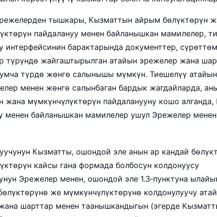
 Эрежелерден тышкары, Кызматтын айрым бөлүктөрүн ж
үктөрүн пайдалануу менен байланышкан мамилелер, т
у интерфейсинин барактарында документтер, сүрөттө
р түрүндө жайгаштырылган атайын эрежелер жана шар
умча түрдө жөнгө салынышы мүмкүн. Тиешелүү атайын
елер менен жөнгө салынбаган бардык жагдайларда, ан
н жана мүмкүнчүлүктөрүн пайдаланууну кошо алганда,
у менен байланышкан мамилелер ушул Эрежелер менен
онуучунун Кызматты, ошондой эле анын ар кандай бөлүк
үктөрүн кайсы гана формада болбосун колдонуусу
унун Эрежелер менен, ошондой эле 1.3‑пунктуна ылайы
бөлүктөрүнө же мүмкүнчүлүктөрүнө колдонулуучу ата
жана шарттар менен таанышкандыгын (эгерде Кызматт