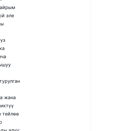
 айрым
ой эле
кы
үз
ка
нча
нышуу
турулган
а жана
ликтүү
ы тейлөө
р
ды алуу;