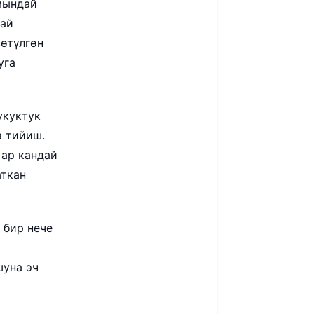
мындай
дай
сөтүлгөн
уга
укуктук
 тийиш.
 ар кандай
аткан
 бир нече
шуна эч