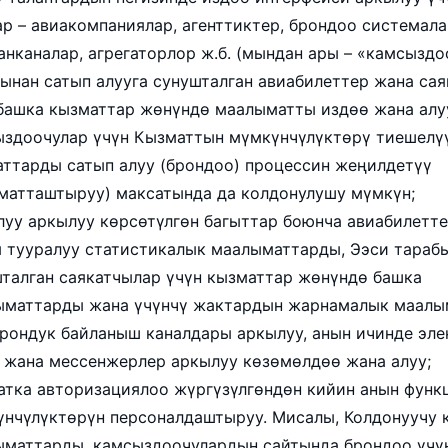
р – авиакомпаниялар, агенттиктер, брондоо системала
нканалар, агрегаторлор ж.б. (мындан ары – «камсыздо
ынан сатып алууга сунушталган авиабилеттер жана са
башка кызматтар жөнүндө маалыматты издөө жана алу
ыздоочулар үчүн Кызматтын мүмкүнчүлүктөрү тиешелү
ттарды сатып алуу (брондоо) процессин жеңилдетүү
матташтыруу) максатында да колдонулушу мүмкүн;
уу аркылуу көрсөтүлгөн багыттар боюнча авиабилетт
 тууралуу статистикалык маалыматтарды, Ээси тараб
талган саякатчылар үчүн кызматтар жөнүндө башка
ыматтарды жана үчүнчү жактардын жарнамалык маалы
рондук байланыш каналдары аркылуу, анын ичинде эл
 жана мессенжерлер аркылуу көзөмөлдөө жана алуу;
тка авторизациялоо жүргүзүлгөндөн кийин анын функ
нчүлүктөрүн персоналдаштыруу. Мисалы, Колдонуучу 
ыматтарды, камсыздоочулардын сайтында брондоо үчү