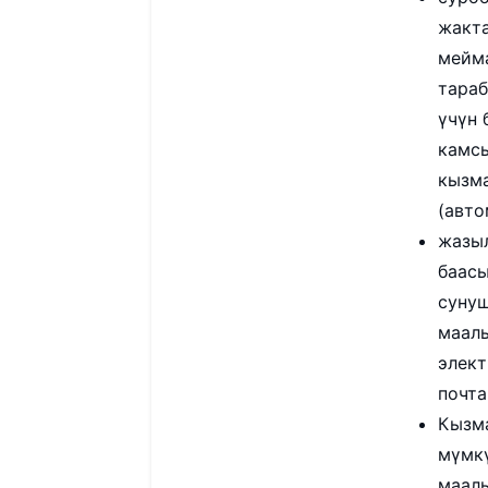
жакта
мейма
тараб
үчүн 
камс
кызма
(авто
жазыл
баасы
сунуш
маал
элект
почта
Кызма
мүмкү
маал