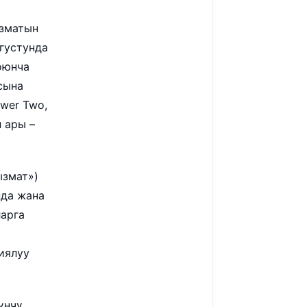
ызматын
густунда
оюнча
сына
ower Two,
н ары –
ызмат»)
нда жана
арга
иялуу
үнчү