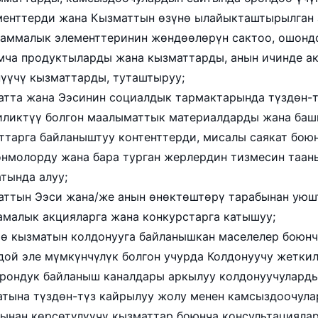
менттерди жана Кызматтын өзүнө ылайыкташтырылган
аммалык элементтеринин жөндөөлөрүн сактоо, ошонд
мча продуктыларды жана кызматтарды, анын ичинде а
үүчү кызматтарды, туташтыруу;
тта жана Ээсинин социалдык тармактарында түздөн-т
иликтүү болгон маалыматтык материалдарды жана баш
ттарга байланыштуу контенттерди, мисалы саякат бою
нмолорду жана бара турган жерлердин тизмесин таа
тында алуу;
аттын Ээси жана/же анын өнөктөштөрү тарабынан уюш
малык акцияларга жана конкурстарга катышуу;
ө кызматын колдонууга байланышкан маселелер боюнч
ой эле мүмкүнчүлүк болгон учурда Колдонуучу жетки
рондук байланыш каналдары аркылуу колдонуучулард
тына түздөн-түз кайрылуу жолу менен камсыздоочула
ынан көрсөтүлүүчү кызматтар боюнча консультациялар