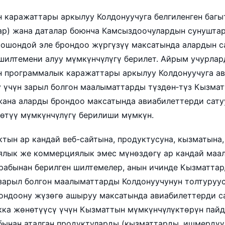
 каражаттары аркылуу Колдонуучуга белгиленген багы
ар) жана даталар боюнча Камсыздоочулардын сунушта
 ошондой эле брондоо жүргүзүү максатында алардын 
 шилтемени алуу мүмкүнчүлүгү берилет. Айрым учурлар
 программалык каражаттары аркылуу Колдонуучуга а
у үчүн зарыл болгон маалыматтарды түздөн‑түз Кызмат
жана аларды брондоо максатында авиабилеттерди сату
өтүү мүмкүнчүлүгү берилиши мүмкүн.
ктын ар кандай веб-сайтына, продуктусуна, кызматына,
лык же коммерциялык эмес мүнөздөгү ар кандай маа
рабынан берилген шилтемелер, анын ичинде Кызматта
 зарыл болгон маалыматтарды Колдонуучунун толтуруу
ондоону жүзөгө ашыруу максатында авиабилеттерди с
кка жөнөтүүсү үчүн Кызматтын мүмкүнчүлүктөрүн пайд
бынан аталган продуктуларды (кызматтарды, ишмердүү