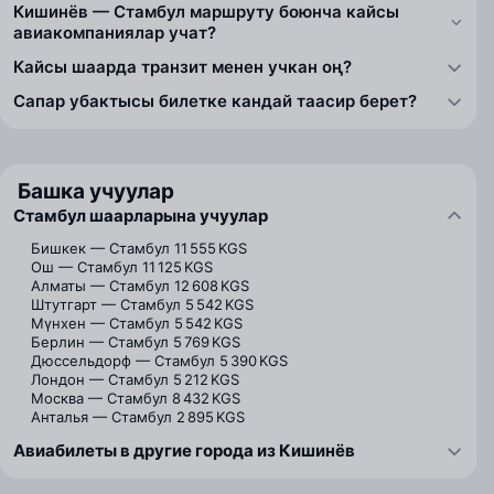
Кишинёв — Стамбул маршруту боюнча кайсы
авиакомпаниялар учат?
Кайсы шаарда транзит менен учкан оң?
Сапар убактысы билетке кандай таасир берет?
Башка учуулар
Стамбул шаарларына учуулар
Бишкек — Стамбул
11 555 KGS
Ош — Стамбул
11 125 KGS
Алматы — Стамбул
12 608 KGS
Штутгарт — Стамбул
5 542 KGS
Мүнхен — Стамбул
5 542 KGS
Берлин — Стамбул
5 769 KGS
Дюссельдорф — Стамбул
5 390 KGS
Лондон — Стамбул
5 212 KGS
Москва — Стамбул
8 432 KGS
Анталья — Стамбул
2 895 KGS
Авиабилеты в другие города из Кишинёв