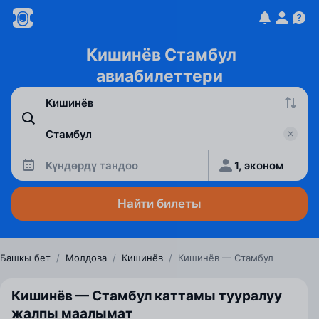
Кишинёв Стамбул
авиабилеттери
Күндөрдү тандоо
1, эконом
Найти билеты
Башкы бет
/
Молдова
/
Кишинёв
/
Кишинёв — Стамбул
Кишинёв — Стамбул каттамы тууралуу
жалпы маалымат