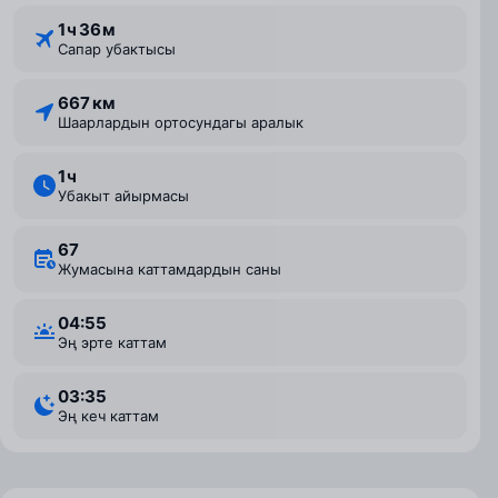
1 ⁠ч 36 ⁠м
Сапар убактысы
667 км
Шаарлардын ортосундагы аралык
1 ⁠ч
Убакыт айырмасы
67
Жумасына каттамдардын саны
04:55
Эң эрте каттам
03:35
Эң кеч каттам