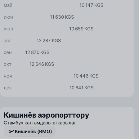
май
10 147 KGS
июн
11 630 KGS
июл
10 659 KGS
авг
12 287 KGS
сен
12 870 KGS
окт
12 646 KGS
ноя
10 446 KGS
дек
10 641 KGS
Кишинёв аэропорттору
Стамбул каттамдары аткарылат
Кишинёв (RMO)