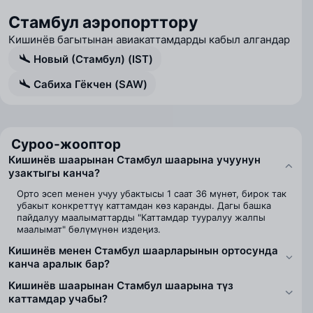
Стамбул аэропорттору
Кишинёв багытынан авиакаттамдарды кабыл алгандар
Новый (Стамбул) (IST)
Сабиха Гёкчен (SAW)
Суроо-жооптор
Кишинёв шаарынан Стамбул шаарына учуунун
узактыгы канча?
Орто эсеп менен учуу убактысы 1 саат 36 мүнөт, бирок так
убакыт конкреттүү каттамдан көз каранды. Дагы башка
пайдалуу маалыматтарды "Каттамдар тууралуу жалпы
маалымат" бөлүмүнөн издеңиз.
Кишинёв менен Стамбул шаарларынын ортосунда
канча аралык бар?
Кишинёв шаарынан Стамбул шаарына түз
каттамдар учабы?