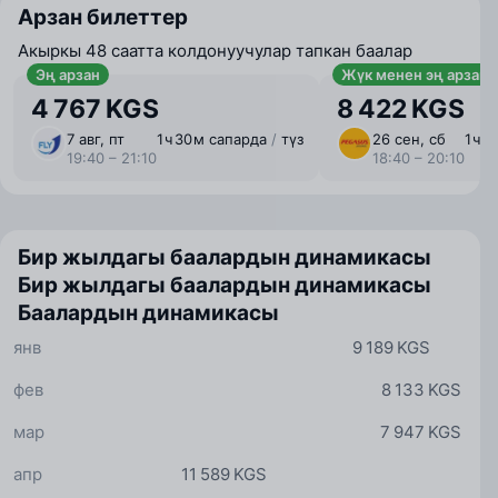
Арзан билеттер
Акыркы 48 саатта колдонуучулар тапкан баалар
Эң арзан
Жүк менен эң арзан
4 767 KGS
8 422 KGS
7 авг, пт
1 ⁠ч 30 ⁠м сапарда
/
түз
26 сен, сб
1 ⁠ч 
19:40 – 21:10
18:40 – 20:10
Бир жылдагы баалардын динамикасы
Бир жылдагы баалардын динамикасы
Баалардын динамикасы
янв
9 189 KGS
фев
8 133 KGS
мар
7 947 KGS
апр
11 589 KGS