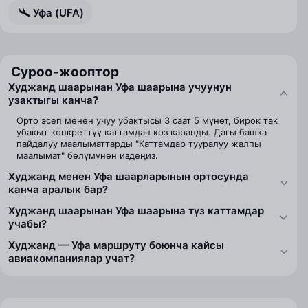
Уфа (UFA)
Суроо-жооптор
Худжанд шаарынан Уфа шаарына учуунун
узактыгы канча?
Орто эсеп менен учуу убактысы 3 саат 5 мүнөт, бирок так
убакыт конкреттүү каттамдан көз каранды. Дагы башка
пайдалуу маалыматтарды "Каттамдар тууралуу жалпы
маалымат" бөлүмүнөн издеңиз.
Худжанд менен Уфа шаарларынын ортосунда
канча аралык бар?
Худжанд шаарынан Уфа шаарына түз каттамдар
учабы?
Худжанд — Уфа маршруту боюнча кайсы
авиакомпаниялар учат?