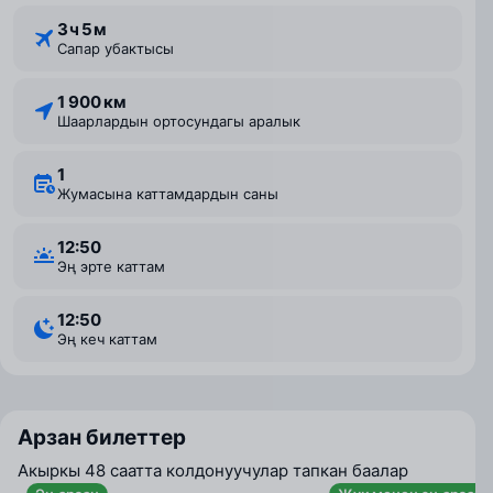
3 ⁠ч 5 ⁠м
Сапар убактысы
1 900 км
Шаарлардын ортосундагы аралык
1
Жумасына каттамдардын саны
12:50
Эң эрте каттам
12:50
Эң кеч каттам
Арзан билеттер
Акыркы 48 саатта колдонуучулар тапкан баалар