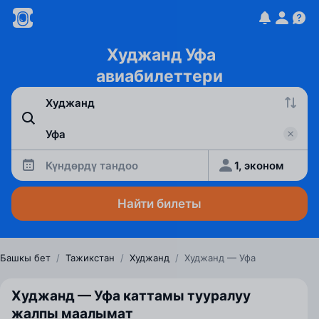
Худжанд Уфа
авиабилеттери
Күндөрдү тандоо
1, эконом
Найти билеты
Башкы бет
/
Тажикстан
/
Худжанд
/
Худжанд — Уфа
Худжанд — Уфа каттамы тууралуу
жалпы маалымат