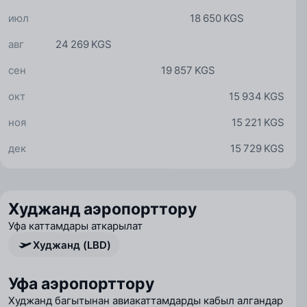
июл
18 650 KGS
авг
24 269 KGS
сен
19 857 KGS
окт
15 934 KGS
ноя
15 221 KGS
дек
15 729 KGS
Худжанд аэропорттору
Уфа каттамдары аткарылат
Худжанд (LBD)
Уфа аэропорттору
Худжанд багытынан авиакаттамдарды кабыл алгандар