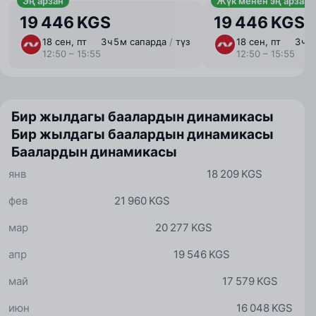
Эң арзан
Жүк менен эң арзан
19 446 KGS
19 446 KGS
18 сен, пт
3 ⁠ч 5 ⁠м сапарда
/
түз
18 сен, пт
3 ⁠ч 
12:50 – 15:55
12:50 – 15:55
Бир жылдагы баалардын динамикасы
Бир жылдагы баалардын динамикасы
Баалардын динамикасы
янв
18 209 KGS
фев
21 960 KGS
мар
20 277 KGS
апр
19 546 KGS
май
17 579 KGS
июн
16 048 KGS