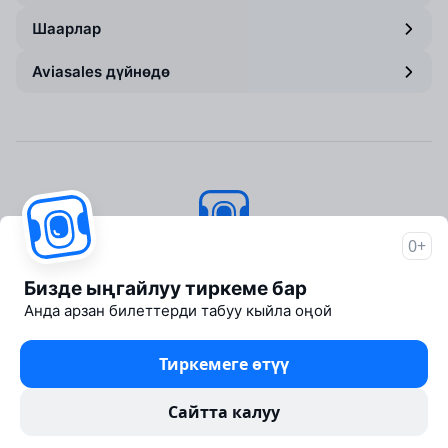
Шаарлар
Aviasales дүйнөдө
0+
Aviasales
© 2007–2026
Бизде ыңгайлуу тиркеме бар
About Aviasales
Анда арзан билеттерди табуу кыйла оңой
Newsroom
Travelpayouts
Тиркемеге өтүү
Partner program
Legal documents
Сайтта калуу