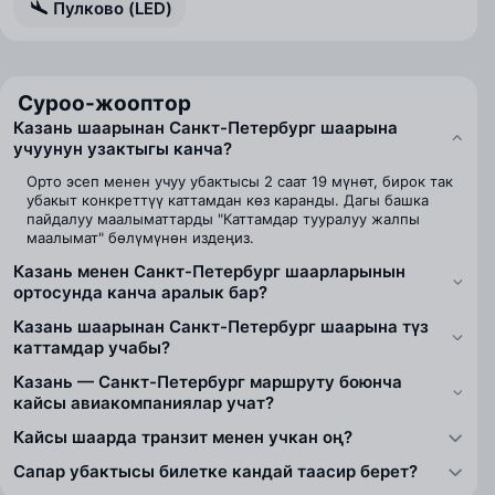
Пулково (LED)
Суроо-жооптор
Казань шаарынан Санкт-Петербург шаарына
учуунун узактыгы канча?
Орто эсеп менен учуу убактысы 2 саат 19 мүнөт, бирок так
убакыт конкреттүү каттамдан көз каранды. Дагы башка
пайдалуу маалыматтарды "Каттамдар тууралуу жалпы
маалымат" бөлүмүнөн издеңиз.
Казань менен Санкт-Петербург шаарларынын
ортосунда канча аралык бар?
Казань шаарынан Санкт-Петербург шаарына түз
каттамдар учабы?
Казань — Санкт-Петербург маршруту боюнча
кайсы авиакомпаниялар учат?
Кайсы шаарда транзит менен учкан оң?
Сапар убактысы билетке кандай таасир берет?