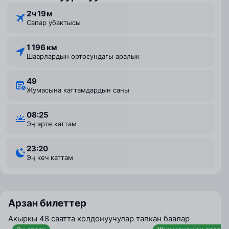
2 ⁠ч 19 ⁠м
Сапар убактысы
1 196 км
Шаарлардын ортосундагы аралык
49
Жумасына каттамдардын саны
08:25
Эң эрте каттам
23:20
Эң кеч каттам
Арзан билеттер
Акыркы 48 саатта колдонуучулар тапкан баалар