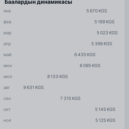
Баалардын динамикасы
янв
5 670 KGS
фев
5 169 KGS
мар
5 023 KGS
апр
5 366 KGS
май
6 435 KGS
июн
6 095 KGS
июл
8 133 KGS
авг
9 631 KGS
сен
7 315 KGS
окт
5 145 KGS
ноя
5 125 KGS