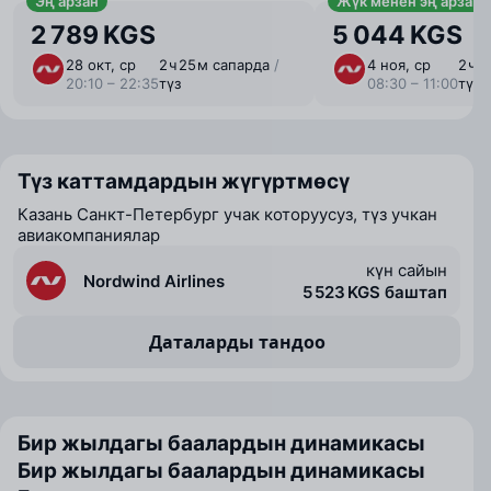
Эң арзан
Жүк менен эң арзан
2 789 KGS
5 044 KGS
28 окт, ср
2 ⁠ч 25 ⁠м сапарда
/
4 ноя, ср
2 ⁠ч 
20:10 – 22:35
түз
08:30 – 11:00
түз
Түз каттамдардын жүгүртмөсү
Казань Санкт-Петербург учак которуусуз, түз учкан
авиакомпаниялар
күн сайын
Nordwind Airlines
5 523 KGS баштап
Даталарды тандоо
Бир жылдагы баалардын динамикасы
Бир жылдагы баалардын динамикасы