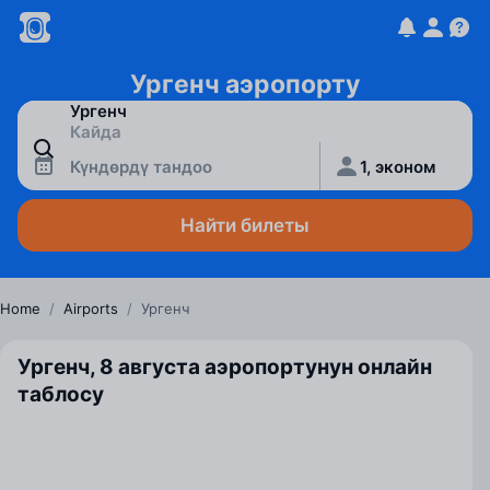
Ургенч аэропорту
Күндөрдү тандоо
1, эконом
Найти билеты
Home
/
Airports
/
Ургенч
Ургенч, 8 августа аэропортунун онлайн
таблосу