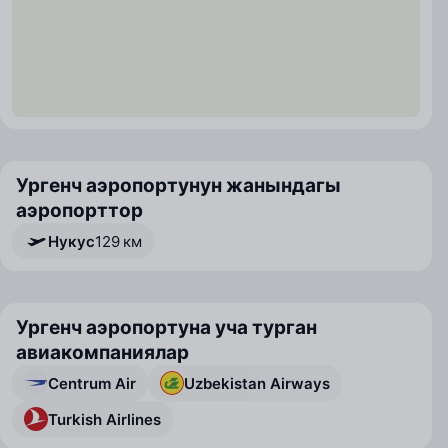
Ургенч аэропортунун жанындагы
аэропорттор
Нукус
129 км
Ургенч аэропортуна уча турган
авиакомпаниялар
Centrum Air
Uzbekistan Airways
Turkish Airlines