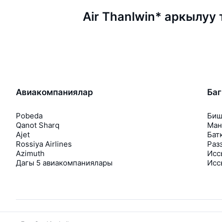
Air Thanlwin* аркылуу
Авиакомпаниялар
Ба
Pobeda
Биш
Qanot Sharq
Ман
Ajet
Бат
Rossiya Airlines
Раз
Azimuth
Исс
Дагы 5 авиакомпаниялары
Исс