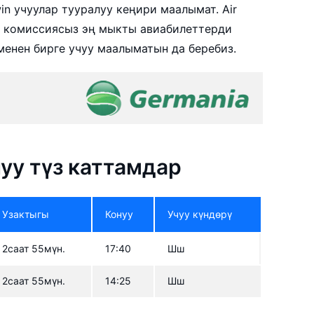
in учуулар тууралуу кеңири маалымат. Air
й комиссиясыз эң мыкты авиабилеттерди
менен бирге учуу маалыматын да беребиз.
луу түз каттамдар
Узактыгы
Конуу
Учуу күндөрү
2саат 55мүн.
17:40
Шш
2саат 55мүн.
14:25
Шш