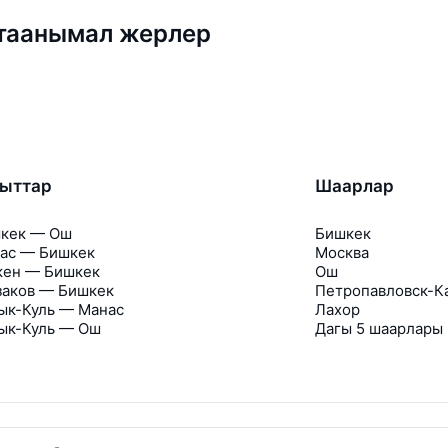
 таанымал жерлер
гыттар
Шаарлар
кек — Ош
Бишкек
ас — Бишкек
Москва
кен — Бишкек
Ош
заков — Бишкек
Петропавловск-К
ык-Куль — Манас
Лахор
ык-Куль — Ош
Дагы 5 шаарлары