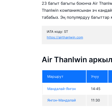
23 багыт багыты боюнча Air Thanlw
Thanlwin компаниясынан эч канда
табабыз. Эң популярдуу багыттар 
IATA коду: ST
https://airthanlwin.com
Air Thanlwin аркы
Маршрут
Учуу
Мандалай-Янгон
14:45
Янгон-Мандалай
11:30