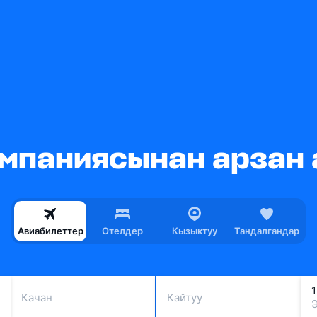
компаниясынан арзан
Авиабилеттер
Отелдер
Кызыктуу
Тандалгандар
Качан
Кайтуу