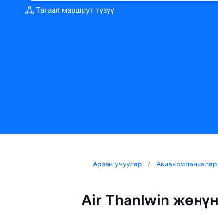
Татаал маршрут түзүү
Арзан учуулар
Авиакомпаниялар
Air Thanlwin жөн