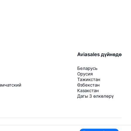
Aviasales дүйнөдө
Беларусь
Орусия
Тажикстан
амчатский
Өзбекстан
Казакстан
Дагы 3 өлкөлөрү