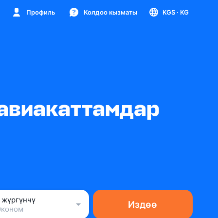
Профиль
Колдоо кызматы
KGS
· KG
 авиакаттамдар
1 жүргүнчү
Издөө
Эконом