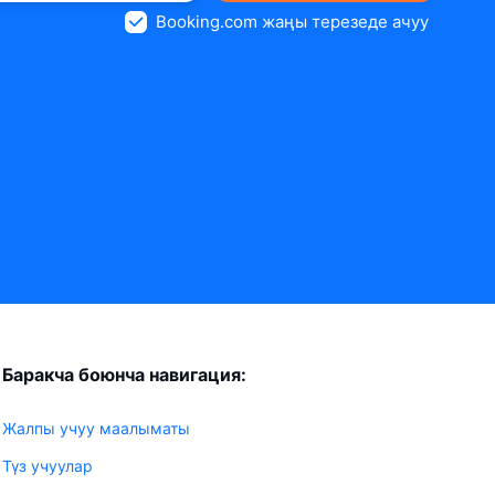
Booking.com жаңы терезеде ачуу
Баракча боюнча навигация:
Жалпы учуу маалыматы
Түз учуулар