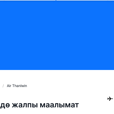
Air Thanlwin
үндө жалпы маалымат