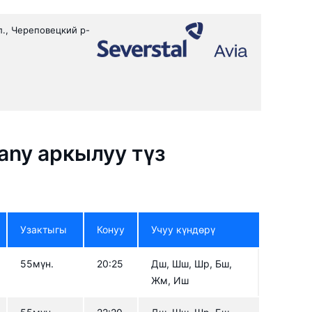
л., Череповецкий р-
pany аркылуу түз
Узактыгы
Конуу
Учуу күндөрү
55мүн.
20:25
Дш, Шш, Шр, Бш,
Жм, Иш