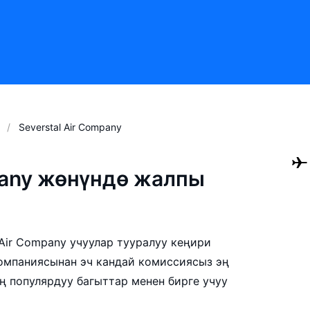
Severstal Air Company
pany жөнүндө жалпы
 Air Company учуулар тууралуу кеңири
компаниясынан эч кандай комиссиясыз эң
ң популярдуу багыттар менен бирге учуу