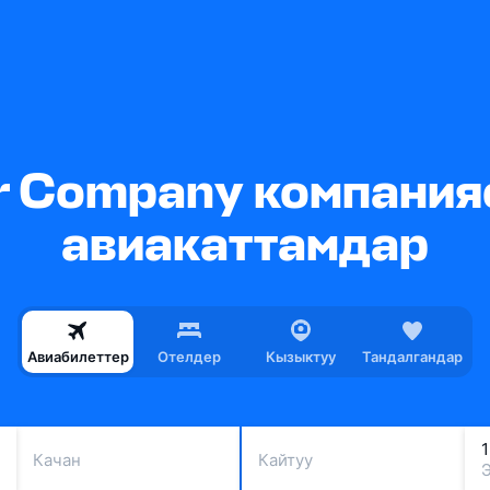
ir Company компани
авиакаттамдар
Авиабилеттер
Отелдер
Кызыктуу
Тандалгандар
Качан
Кайтуу