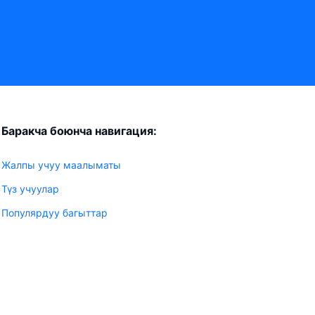
Баракча боюнча навигация:
Жалпы учуу маалыматы
Түз учуулар
Популярдуу багыттар