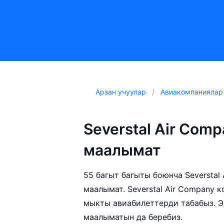
Арзан учуулар
Авиакомпаниялар
Severstal Air Com
маалымат
55 багыт багыты боюнча Severstal
маалымат. Severstal Air Company 
мыкты авиабилеттерди табабыз. Э
маалыматын да беребиз.