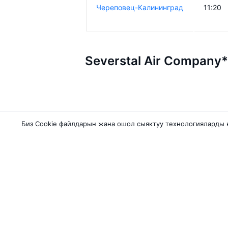
Череповец-Калининград
11:20
Severstal Air Company
Биз Сookie файлдарын жана ошол сыяктуу технологияларды
Авиакомпаниялар
Ба
Pobeda
Биш
Qanot Sharq
Ман
Ajet
Бат
Rossiya Airlines
Раз
Azimuth
Исс
Дагы 5 авиакомпаниялары
Исс