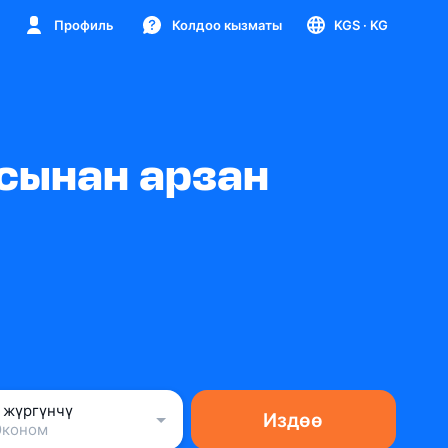
Профиль
Колдоо кызматы
KGS
· KG
ясынан арзан
1 жүргүнчү
Издөө
Эконом