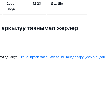
2саат
12:20
Дш, Шр
0мүн.
* аркылуу таанымал жерлер
 колдонобуз —
кененирээк маалымат алып, тандоолоруңузду жөндөң
гыттар
Шаарлар
кек — Ош
Бишкек
ас — Бишкек
Москва
кен — Бишкек
Ош
заков — Бишкек
Петропавловск-К
ык-Куль — Манас
Лахор
ык-Куль — Ош
Дагы 5 шаарлары