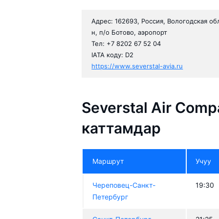
Адрес: 162693, Россия, Вологодская об
н, п/о Ботово, аэропорт
Тел: +7 8202 67 52 04
IATA коду: D2
https://www.severstal-avia.ru
Severstal Air Com
каттамдар
Маршрут
Учуу
Череповец-Санкт-
19:30
Петербург