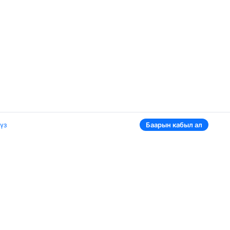
үз
Баарын кабыл ал
Aviasales дүйнөдө
Беларусь
Орусия
Тажикстан
амчатский
Өзбекстан
Казакстан
Дагы 3 өлкөлөрү