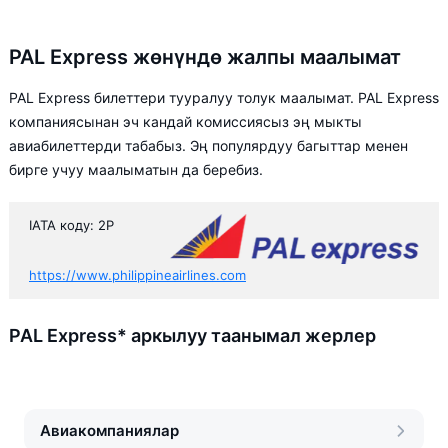
PAL Express жөнүндө жалпы маалымат
PAL Express билеттери тууралуу толук маалымат. PAL Express
компаниясынан эч кандай комиссиясыз эң мыкты
авиабилеттерди табабыз. Эң популярдуу багыттар менен
бирге учуу маалыматын да беребиз.
IATA коду: 2P
https://www.philippineairlines.com
PAL Express* аркылуу таанымал жерлер
Авиакомпаниялар