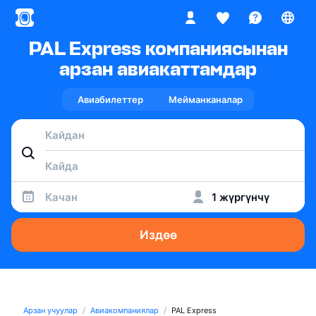
PAL Express компаниясынан
арзан авиакаттамдар
Авиабилеттер
Мейманканалар
Качан
1 жүргүнчү
Издөө
Арзан учуулар
Авиакомпаниялар
PAL Express