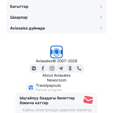
Багыттар
Шаарлар
Aviasales дүйнөдө
Aviasales
©
2007–2026
About Aviasales
Newsroom
Travelpayouts
Partner program
Ыңгайлуу баадагы билеттер
боюнча каттар
Биз Сookie файлдарын жана ошол сыяктуу технологияларды
колдонобуз —
кененирээк маалымат алып, тандоолоруңузду 