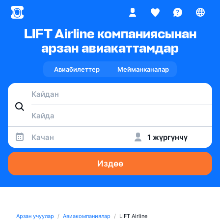
LIFT Airline компаниясынан
арзан авиакаттамдар
Авиабилеттер
Мейманканалар
Качан
1 жүргүнчү
Издөө
Арзан учуулар
Авиакомпаниялар
LIFT Airline