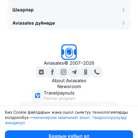
Шаарлар
Aviasales дүйнөдө
Aviasales
©
2007–2026
About Aviasales
Newsroom
Travelpayouts
Partner program
Ыңгайлуу баадагы билеттер
Биз Сookie файлдарын жана ошол сыяктуу технологияларды
боюнча каттар
колдонобуз —
кененирээк маалымат алып, тандоолоруңузду 
жөндөңүз
Legal documents
Баарын кабыл ал