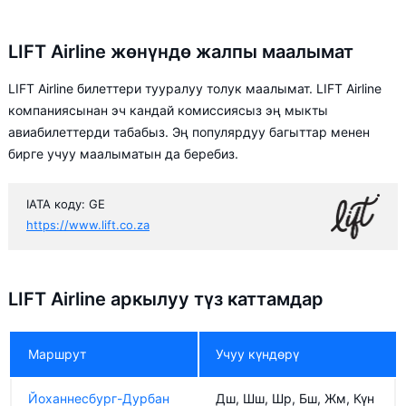
LIFT Airline жөнүндө жалпы маалымат
LIFT Airline билеттери тууралуу толук маалымат. LIFT Airline
компаниясынан эч кандай комиссиясыз эң мыкты
авиабилеттерди табабыз. Эң популярдуу багыттар менен
бирге учуу маалыматын да беребиз.
IATA коду: GE
https://www.lift.co.za
LIFT Airline аркылуу түз каттамдар
Маршрут
Учуу күндөрү
Йоханнесбург-Дурбан
Дш, Шш, Шр, Бш, Жм, Күн