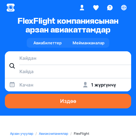
FlexFlight компаниясынан
арзан авиакаттамдар
Авиабилеттер
Мейманканалар
Качан
1 жүргүнчү
Издөө
Арзан учуулар
Авиакомпаниялар
FlexFlight