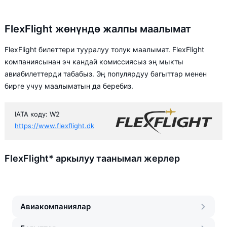
FlexFlight жөнүндө жалпы маалымат
FlexFlight билеттери тууралуу толук маалымат. FlexFlight
компаниясынан эч кандай комиссиясыз эң мыкты
авиабилеттерди табабыз. Эң популярдуу багыттар менен
бирге учуу маалыматын да беребиз.
IATA коду: W2
https://www.flexflight.dk
FlexFlight* аркылуу таанымал жерлер
Авиакомпаниялар