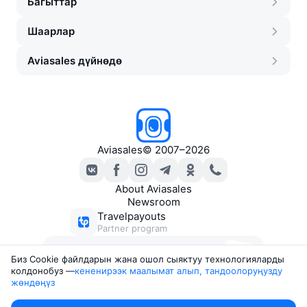
Багыттар
Шаарлар
Aviasales дүйнөдө
Aviasales
©
2007–2026
About Aviasales
Newsroom
Travelpayouts
Partner program
Ыңгайлуу баадагы билеттер
Биз Сookie файлдарын жана ошол сыяктуу технологияларды
боюнча каттар
колдонобуз —
кененирээк маалымат алып, тандоолоруңузду 
жөндөңүз