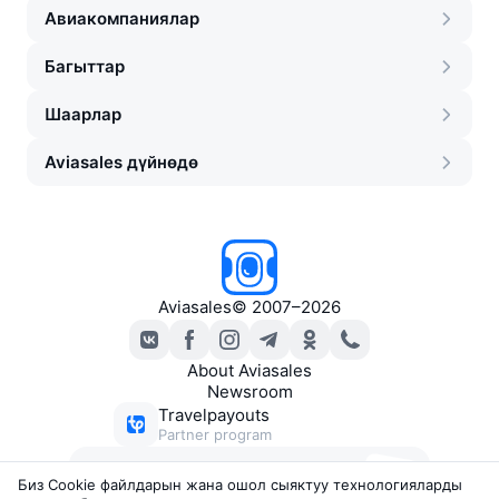
Авиакомпаниялар
Багыттар
Шаарлар
Aviasales дүйнөдө
Aviasales
©
2007–2026
About Aviasales
Newsroom
Travelpayouts
Partner program
Ыңгайлуу баадагы билеттер
Биз Сookie файлдарын жана ошол сыяктуу технологияларды
боюнча каттар