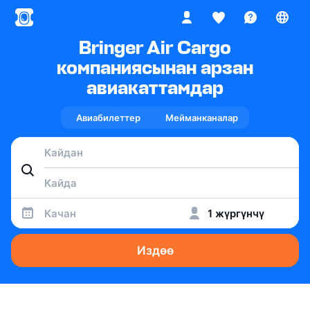
Bringer Air Cargo
компаниясынан арзан
авиакаттамдар
Авиабилеттер
Мейманканалар
Качан
1 жүргүнчү
Издөө