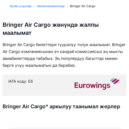
Арзан учуулар
Авиакомпаниялар
Bringer Air Cargo
Bringer Air Cargo жөнүндө жалпы
маалымат
Bringer Air Cargo билеттери тууралуу толук маалымат. Bringer
Air Cargo компаниясынан эч кандай комиссиясыз эң мыкты
авиабилеттерди табабыз. Эң популярдуу багыттар менен
бирге учуу маалыматын да беребиз.
IATA коду: E6
Bringer Air Cargo* аркылуу таанымал жерлер