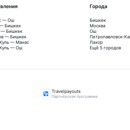
вления
Города
к — Ош
Бишкек
 — Бишкек
Москва
 — Бишкек
Ош
ов — Бишкек
Петропавловск-Ка
Куль — Манас
Лахор
Куль — Ош
Ещё 5 городов
Travelpayouts
Партнёрская программа