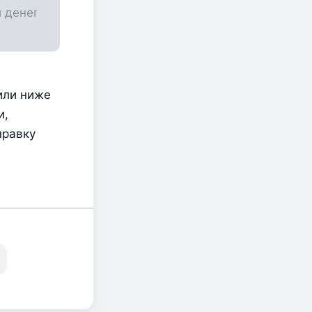
ли ниже 
, 
равку 