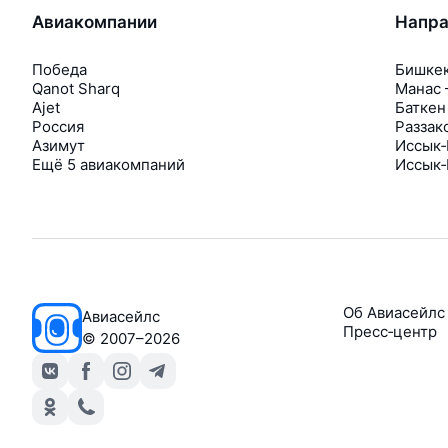
Авиакомпании
Напра
Победа
Бишке
Qanot Sharq
Манас
Ajet
Баткен
Россия
Раззак
Азимут
Иссык‑
Ещё 5 авиакомпаний
Иссык‑
Об Авиасейлс
Авиасейлс
Пресс‑центр
©
2007–2026