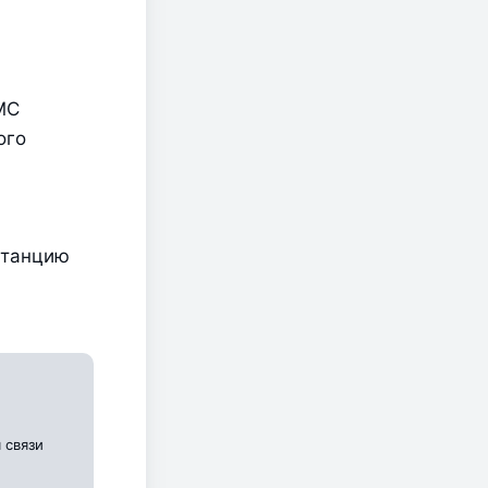
С 
го 
танцию 
 связи