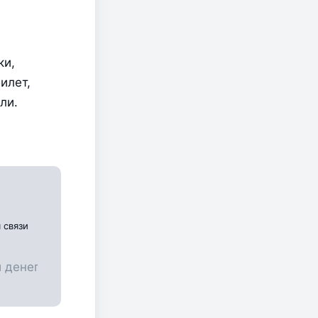
и, 
лет, 
и. 
 связи