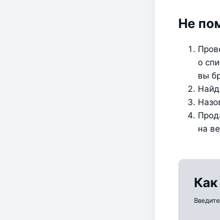
Не по
Пров
о спи
вы б
Найд
Назо
Прод
на ве
Как
Введите