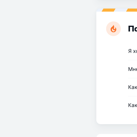
П
Я х
Мне
Как
Как