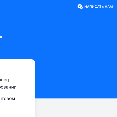
НАПИСАТЬ НАМ
т
вец 
ровании.
чтовом 