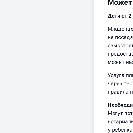
Может 
Дети от 2 
Младенцев
не посадят
самостоят
предостав
может наз
Услуга пл
через пер
правила п
Необходи
Могут пот
нотариаль
у ребёнка