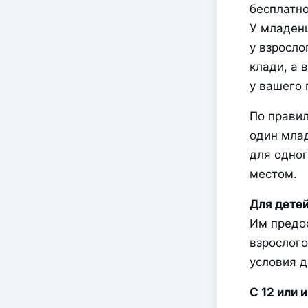
бесплатно
У младенц
у взросло
клади, а 
у вашего 
По правил
один млад
для одног
местом.
Для детей
Им предос
взрослого
условия д
С 12 или 