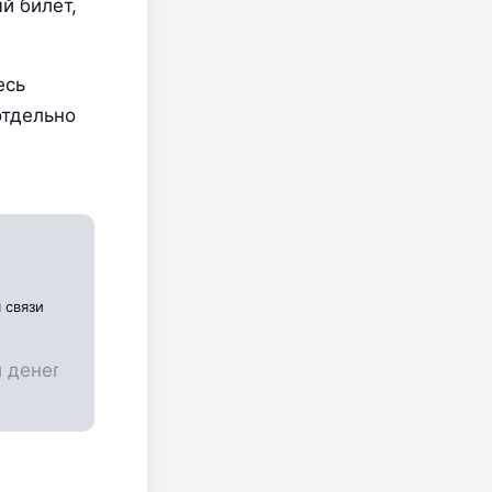
 билет, 
сь 
тдельно 
 связи