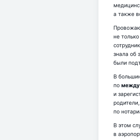
медицинск
а также в
Провожаю
не только
сотрудник
знала об 
были под
В большин
по 
между
и зарегис
родители,
по нотари
В этом сл
в аэропор