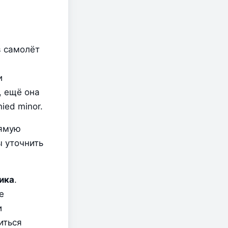
 самолёт 
 
 ещё она 
ed minor.
ямую 
 уточнить 
ика
. 
 
 
ться 