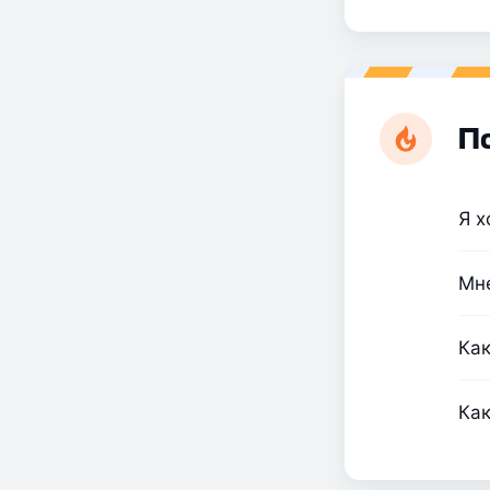
П
Я х
Мне
Как
Как