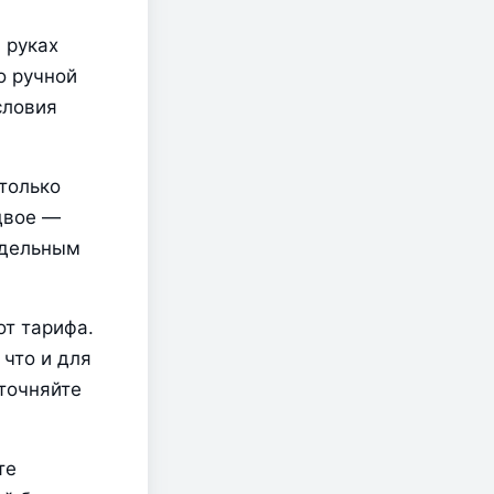
руках 
 ручной 
ловия 
олько 
вое — 
дельным 
т тарифа. 
что и для 
точняйте 
е 