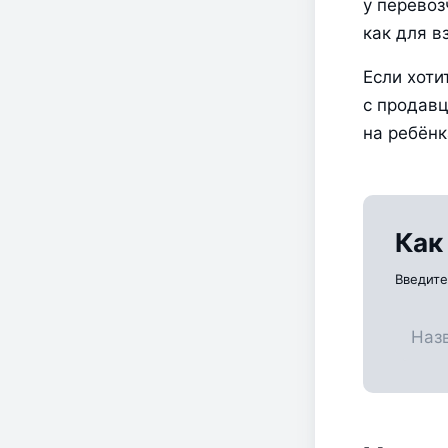
у перевоз
как для в
Если хоти
с продавц
на ребёнк
Как
Введите