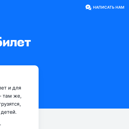
НАПИСАТЬ НАМ
билет
ет и для 
 там же, 
рузятся, 
 детей.
 