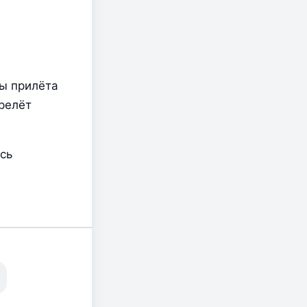
ы прилёта 
елёт 
ь 