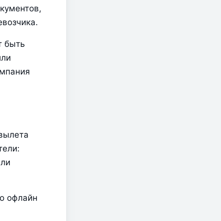
кументов, 
евозчика.
 быть 
ли 
мпания 
вылета 
ели: 
ли 
о офлайн 