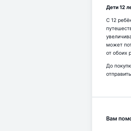
Дети 12 л
С 12 ребё
путешеств
увеличива
может пот
от обоих 
До покупк
отправить
Вам помо