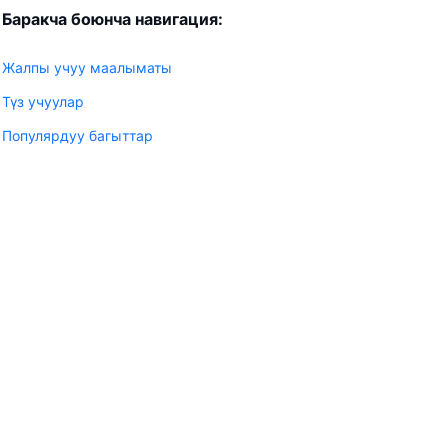
Баракча боюнча навигация:
Жалпы учуу маалыматы
Түз учуулар
Популярдуу багыттар