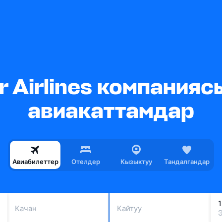
r Airlines компанияс
авиакаттамдар
Авиабилеттер
Отелдер
Кызыктуу
Тандалгандар
Качан
Кайтуу