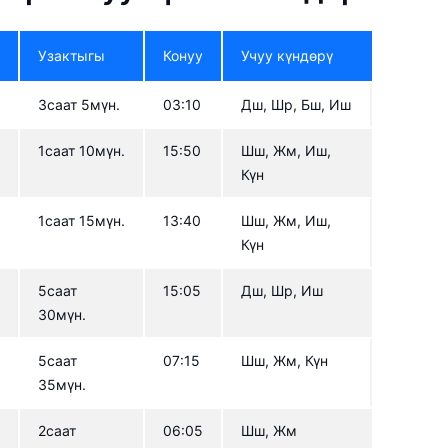
Узактыгы
Конуу
Учуу күндөрү
5
3саат 5мүн.
03:10
Дш, Шр, Бш, Иш
1саат 10мүн.
15:50
Шш, Жм, Иш,
Күн
1саат 15мүн.
13:40
Шш, Жм, Иш,
Күн
5саат
15:05
Дш, Шр, Иш
30мүн.
0
5саат
07:15
Шш, Жм, Күн
35мүн.
2саат
06:05
Шш, Жм