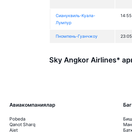
Сиануквиль-Куала-
14:55
Лумпур
Пномпень-Гуанчжоу
23:0
Sky Angkor Airlines* 
Авиакомпаниялар
Ба
Pobeda
Биш
Qanot Sharq
Ман
Ajet
Бат