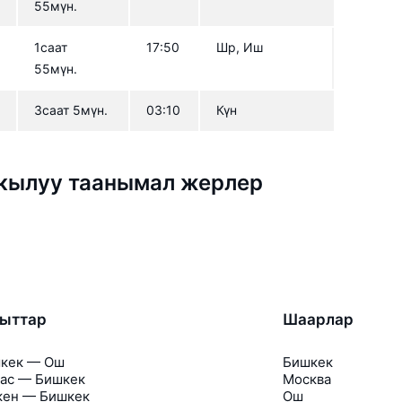
55мүн.
1саат
17:50
Шр, Иш
55мүн.
5
3саат 5мүн.
03:10
Күн
аркылуу таанымал жерлер
гыттар
Шаарлар
кек — Ош
Бишкек
ас — Бишкек
Москва
кен — Бишкек
Ош