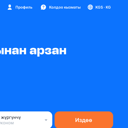
Профиль
Колдоо кызматы
KGS
· KG
ынан арзан
1 жүргүнчү
Издөө
Эконом