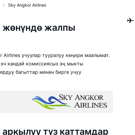
Sky Angkor Airlines
es жөнүндө жалпы
 Airlines учуулар тууралуу кеңири маалымат.
н эч кандай комиссиясыз эң мыкты
ярдуу багыттар менен бирге учуу
es аркылуу түз каттамдар