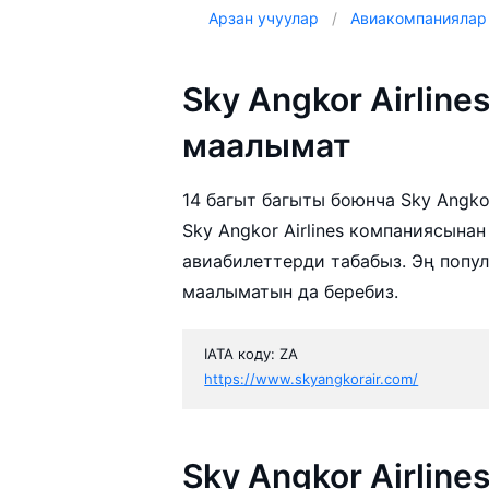
Арзан учуулар
Авиакомпаниялар
Sky Angkor Airlin
маалымат
14 багыт багыты боюнча Sky Angkor
Sky Angkor Airlines компаниясына
авиабилеттерди табабыз. Эң попул
маалыматын да беребиз.
IATA коду: ZA
https://www.skyangkorair.com/
Sky Angkor Airlin