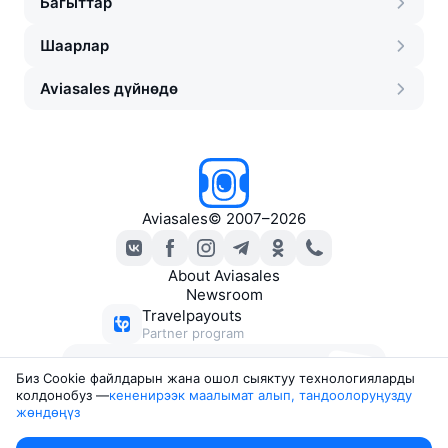
Багыттар
Шаарлар
Aviasales дүйнөдө
Aviasales
©
2007–2026
About Aviasales
Newsroom
Travelpayouts
Partner program
Ыңгайлуу баадагы билеттер
Биз Сookie файлдарын жана ошол сыяктуу технологияларды
боюнча каттар
колдонобуз —
кененирээк маалымат алып, тандоолоруңузду 
жөндөңүз