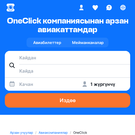
OneClick компаниясынан арзан
авиакаттамдар
Авиабилеттер
Мейманканалар
Качан
1 жүргүнчү
Издөө
Арзан учуулар
Авиакомпаниялар
OneClick