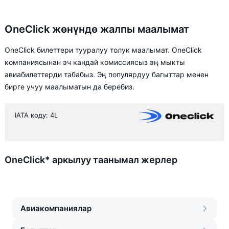
OneClick жөнүндө жалпы маалымат
OneClick билеттери тууралуу толук маалымат. OneClick
компаниясынан эч кандай комиссиясыз эң мыкты
авиабилеттерди табабыз. Эң популярдуу багыттар менен
бирге учуу маалыматын да беребиз.
IATA коду: 4L
OneClick* аркылуу таанымал жерлер
Авиакомпаниялар