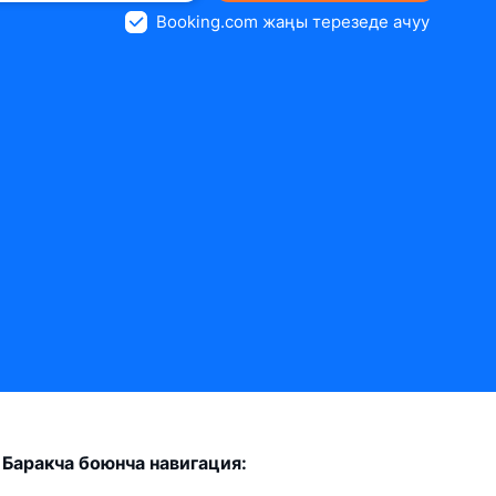
Booking.com жаңы терезеде ачуу
Баракча боюнча навигация: