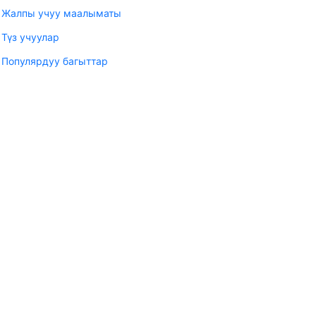
Жалпы учуу маалыматы
Түз учуулар
Популярдуу багыттар