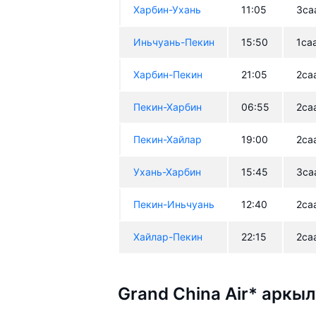
Харбин-Ухань
11:05
3са
Иньчуань-Пекин
15:50
1са
Харбин-Пекин
21:05
2са
Пекин-Харбин
06:55
2са
Пекин-Хайлар
19:00
2са
Ухань-Харбин
15:45
3са
Пекин-Иньчуань
12:40
2са
Хайлар-Пекин
22:15
2са
Grand China Air* аркы