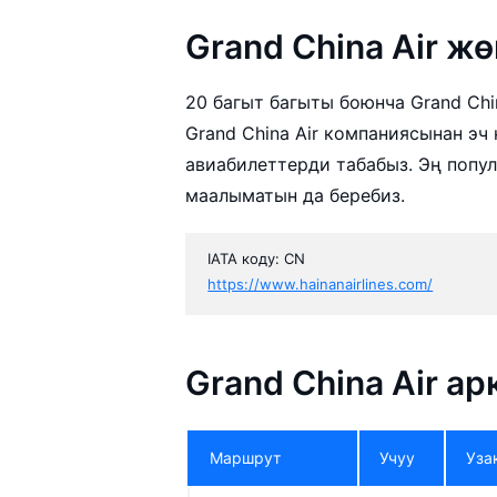
Grand China Air 
20 багыт багыты боюнча Grand Chi
Grand China Air компаниясынан э
авиабилеттерди табабыз. Эң попул
маалыматын да беребиз.
IATA коду: CN
https://www.hainanairlines.com/
Grand China Air а
Маршрут
Учуу
Уза