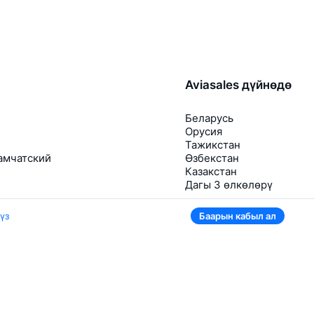
Aviasales дүйнөдө
Беларусь
Орусия
Тажикстан
амчатский
Өзбекстан
Казакстан
Дагы 3 өлкөлөрү
үз
Баарын кабыл ал
Колдонмодо да ыңгайлуу
Эгер билеттин баасы түшсө, дароо билдирүү