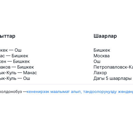
гыттар
Шаарлар
кек — Ош
Бишкек
ас — Бишкек
Москва
кен — Бишкек
Ош
заков — Бишкек
Петропавловск-К
ык-Куль — Манас
Лахор
ык-Куль — Ош
Дагы 5 шаарлары
 колдонобуз —
кененирээк маалымат алып, тандоолоруңузду жөндөң
s
Travelpayouts
Partner program