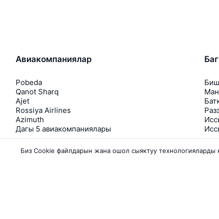
Авиакомпаниялар
Ба
Pobeda
Биш
Qanot Sharq
Ман
Ajet
Бат
Rossiya Airlines
Раз
Azimuth
Исс
Дагы 5 авиакомпаниялары
Исс
Биз Сookie файлдарын жана ошол сыяктуу технологияларды
About Aviasale
Aviasales
Newsroom
©
2007–2026