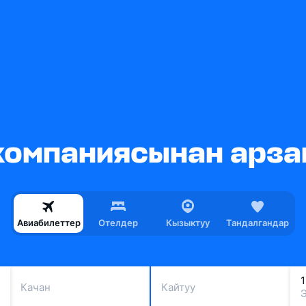
 компаниясынан арз
Авиабилеттер
Отелдер
Кызыктуу
Тандалгандар
Качан
Кайтуу