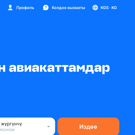
Профиль
Колдоо кызматы
KGS
· KG
ан авиакаттамдар
1 жүргүнчү
Издөө
Эконом