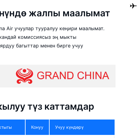
жөнүндө жалпы маалымат
na Air учуулар тууралуу кеңири маалымат.
ч кандай комиссиясыз эң мыкты
ярдуу багыттар менен бирге учуу
ркылуу түз каттамдар
ктыгы
Конуу
Учуу күндөрү