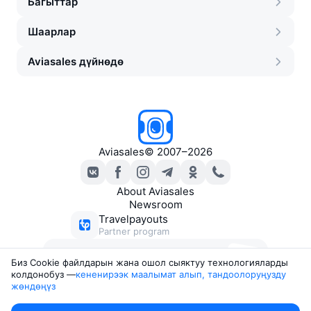
Багыттар
Шаарлар
Aviasales дүйнөдө
Aviasales
©
2007–2026
About Aviasales
Newsroom
Travelpayouts
Partner program
Ыңгайлуу баадагы билеттер
Биз Сookie файлдарын жана ошол сыяктуу технологияларды
боюнча каттар
колдонобуз —
кененирээк маалымат алып, тандоолоруңузду 
жөндөңүз