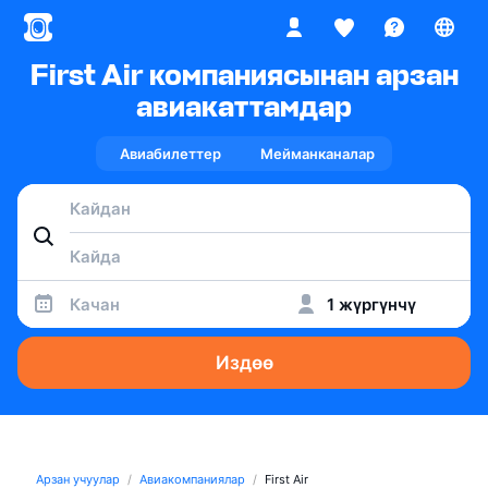
First Air компаниясынан арзан
авиакаттамдар
Авиабилеттер
Мейманканалар
Качан
1 жүргүнчү
Издөө
Арзан учуулар
Авиакомпаниялар
First Air