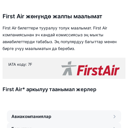
First Air жөнүндө жалпы маалымат
First Air билеттери тууралуу толук маалымат. First Air
компаниясынан эч кандай комиссиясыз эң мыкты
авиабилеттерди табабыз. Эң популярдуу багыттар менен
бирге учуу маалыматын да беребиз.
IATA коду: 7F
First Air* аркылуу таанымал жерлер
Авиакомпаниялар