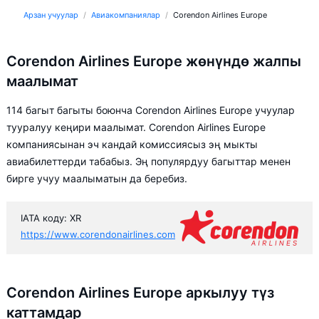
Арзан учуулар
Авиакомпаниялар
Corendon Airlines Europe
Corendon Airlines Europe жөнүндө жалпы
маалымат
114 багыт багыты боюнча Corendon Airlines Europe учуулар
тууралуу кеңири маалымат. Corendon Airlines Europe
компаниясынан эч кандай комиссиясыз эң мыкты
авиабилеттерди табабыз. Эң популярдуу багыттар менен
бирге учуу маалыматын да беребиз.
IATA коду: XR
https://www.corendonairlines.com
Corendon Airlines Europe аркылуу түз
каттамдар