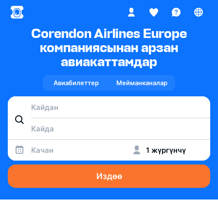
Corendon Airlines Europe
компаниясынан арзан
авиакаттамдар
Авиабилеттер
Мейманканалар
Качан
1 жүргүнчү
Издөө