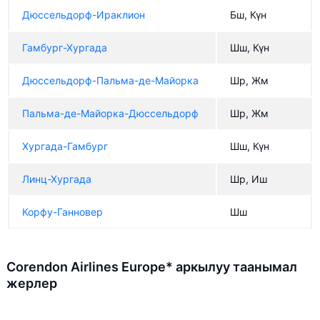
Дюссельдорф-Ираклион
Бш, Күн
Гамбург-Хургада
Шш, Күн
Дюссельдорф-Пальма-де-Майорка
Шр, Жм
Пальма-де-Майорка-Дюссельдорф
Шр, Жм
Хургада-Гамбург
Шш, Күн
Линц-Хургада
Шр, Иш
Корфу-Ганновер
Шш
Corendon Airlines Europe* аркылуу таанымал
жерлер