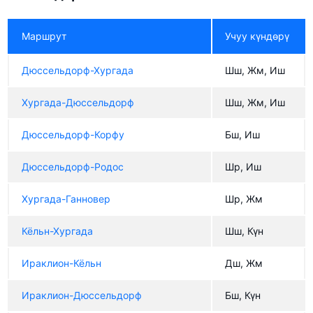
Маршрут
Учуу күндөрү
Дюссельдорф-Хургада
Шш, Жм, Иш
Хургада-Дюссельдорф
Шш, Жм, Иш
Дюссельдорф-Корфу
Бш, Иш
Дюссельдорф-Родос
Шр, Иш
Хургада-Ганновер
Шр, Жм
Кёльн-Хургада
Шш, Күн
Ираклион-Кёльн
Дш, Жм
Ираклион-Дюссельдорф
Бш, Күн