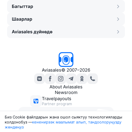
Багыттар
Шаарлар
Aviasales дүйнөдө
Aviasales
©
2007–2026
About Aviasales
Newsroom
Travelpayouts
Partner program
Ыңгайлуу баадагы билеттер
Биз Сookie файлдарын жана ошол сыяктуу технологияларды
боюнча каттар
колдонобуз —
кененирээк маалымат алып, тандоолоруңузду 
жөндөңүз