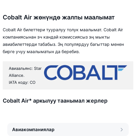
Cobalt Air жөнүндө жалпы маалымат
Cobalt Air билеттери тууралуу толук маалымат. Cobalt Air
компаниясынан эч кандай комиссиясыз эң мыкты
авиабилеттерди табабыз. Эң популярдуу багыттар менен
бирге учуу маалыматын да беребиз.
Авиаальянс: Star
Alliance.
IATA коду: CO
Cobalt Air* аркылуу таанымал жерлер
Авиакомпаниялар