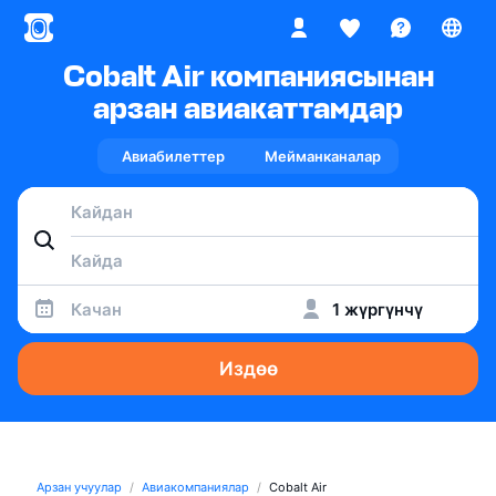
Cobalt Air компаниясынан
арзан авиакаттамдар
Авиабилеттер
Мейманканалар
Качан
1 жүргүнчү
Издөө
Арзан учуулар
Авиакомпаниялар
Cobalt Air