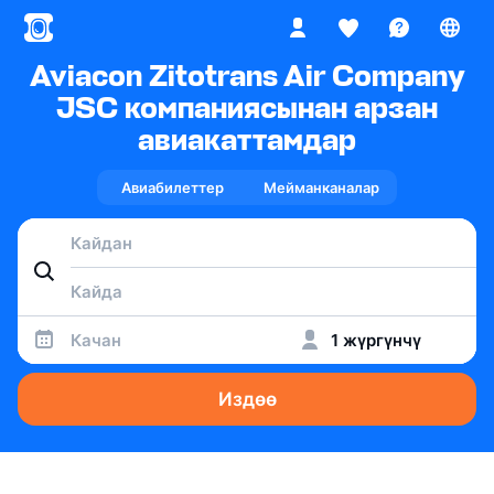
Aviacon Zitotrans Air Company
JSC компаниясынан арзан
авиакаттамдар
Авиабилеттер
Мейманканалар
Качан
1 жүргүнчү
Издөө