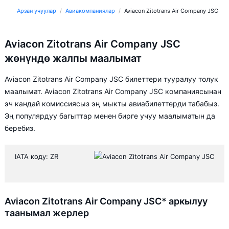
Арзан учуулар
Авиакомпаниялар
Aviacon Zitotrans Air Company JSC
Aviacon Zitotrans Air Company JSC
жөнүндө жалпы маалымат
Aviacon Zitotrans Air Company JSC билеттери тууралуу толук
маалымат. Aviacon Zitotrans Air Company JSC компаниясынан
эч кандай комиссиясыз эң мыкты авиабилеттерди табабыз.
Эң популярдуу багыттар менен бирге учуу маалыматын да
беребиз.
IATA коду: ZR
Aviacon Zitotrans Air Company JSC* аркылуу
таанымал жерлер