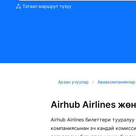
Татаал маршрут түзүү
Арзан учуулар
Авиакомпаниялар
Airhub Airlines ж
Airhub Airlines билеттери тууралуу 
компаниясынан эч кандай комисси