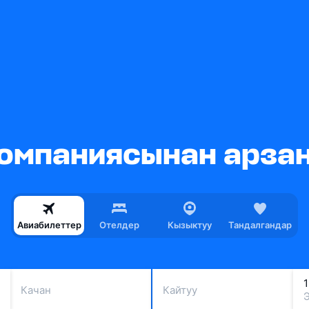
s компаниясынан арза
Авиабилеттер
Отелдер
Кызыктуу
Тандалгандар
Качан
Кайтуу