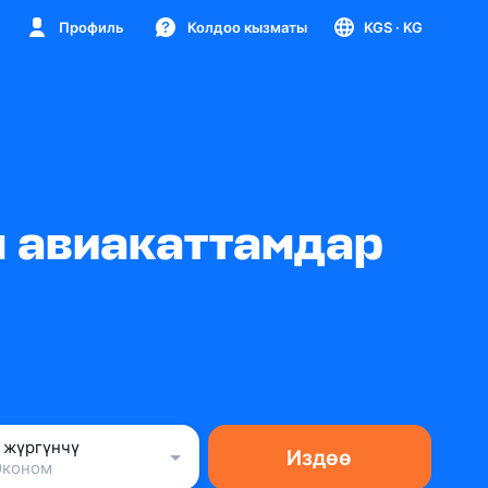
Профиль
Колдоо кызматы
KGS
· KG
н авиакаттамдар
1 жүргүнчү
Издөө
Эконом