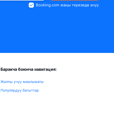
Booking.com жаңы терезеде ачуу
Баракча боюнча навигация:
Жалпы учуу маалыматы
Популярдуу багыттар