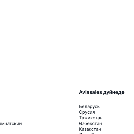
Aviasales дүйнөдө
Беларусь
Орусия
Тажикстан
амчатский
Өзбекстан
Казакстан