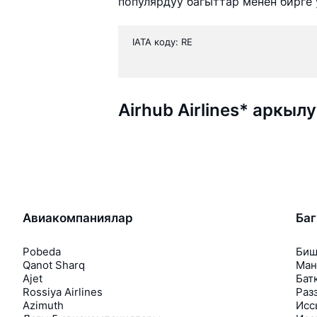
популярдуу багыттар менен бирге
IATA коду: RE
Airhub Airlines* аркы
Авиакомпаниялар
Ба
Pobeda
Биш
Qanot Sharq
Ман
Ajet
Бат
Rossiya Airlines
Раз
Azimuth
Исс