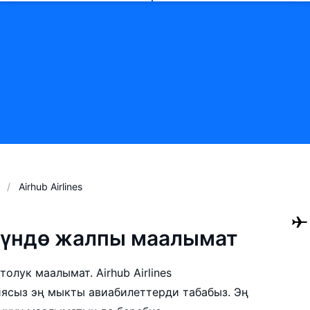
Airhub Airlines
өнүндө жалпы маалымат
толук маалымат. Airhub Airlines
ясыз эң мыкты авиабилеттерди табабыз. Эң