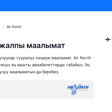
Air North
ө жалпы маалымат
учуулар тууралуу кеңири маалымат. Air North
ясыз эң мыкты авиабилеттерди табабыз. Эң
 учуу маалыматын да беребиз.