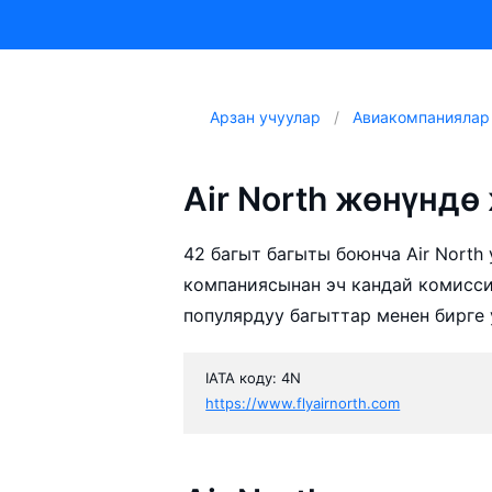
Арзан учуулар
Авиакомпаниялар
Air North жөнүнд
42 багыт багыты боюнча Air North 
компаниясынан эч кандай комисси
популярдуу багыттар менен бирге
IATA коду: 4N
https://www.flyairnorth.com