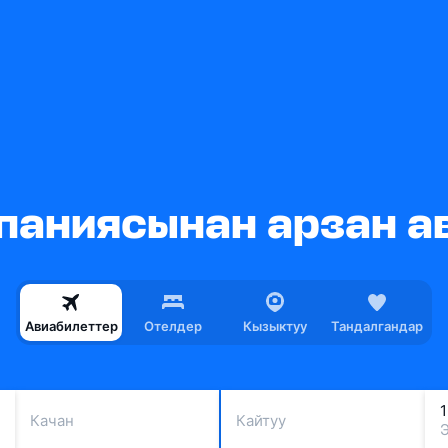
мпаниясынан арзан 
Авиабилеттер
Отелдер
Кызыктуу
Тандалгандар
Качан
Кайтуу