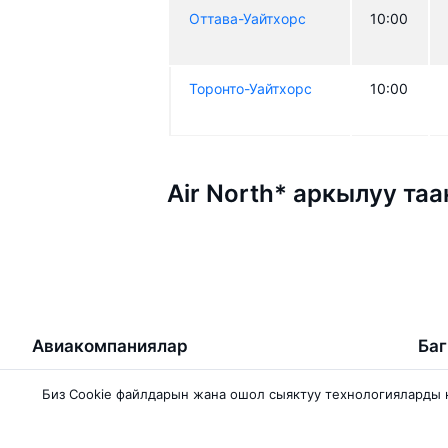
Оттава-Уайтхорс
10:00
Торонто-Уайтхорс
10:00
Air North* аркылуу та
Авиакомпаниялар
Ба
Pobeda
Биш
Биз Сookie файлдарын жана ошол сыяктуу технологияларды
Qanot Sharq
Ман
Ajet
Бат