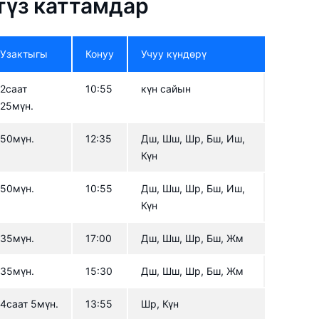
 түз каттамдар
Узактыгы
Конуу
Учуу күндөрү
2саат
10:55
күн сайын
25мүн.
50мүн.
12:35
Дш, Шш, Шр, Бш, Иш,
Күн
50мүн.
10:55
Дш, Шш, Шр, Бш, Иш,
Күн
35мүн.
17:00
Дш, Шш, Шр, Бш, Жм
35мүн.
15:30
Дш, Шш, Шр, Бш, Жм
4саат 5мүн.
13:55
Шр, Күн