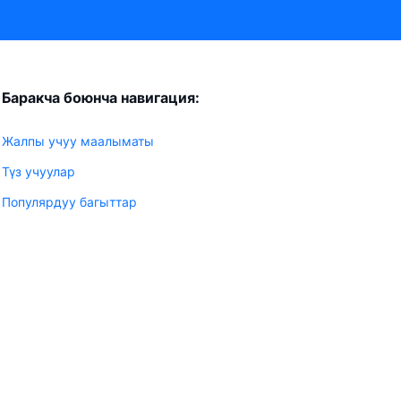
Баракча боюнча навигация:
Жалпы учуу маалыматы
Түз учуулар
Популярдуу багыттар