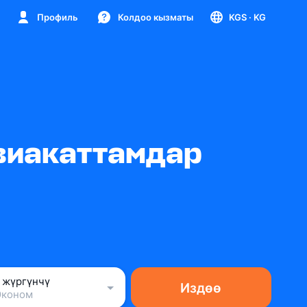
Профиль
Колдоо кызматы
KGS
· KG
авиакаттамдар
1 жүргүнчү
Издөө
Эконом