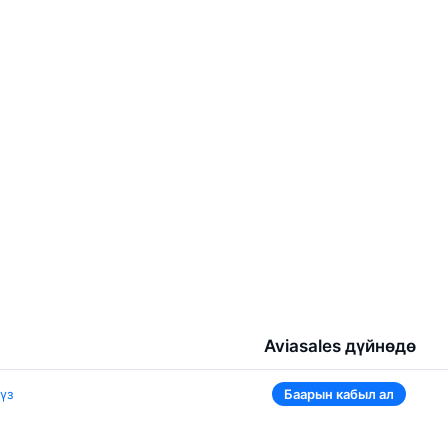
Aviasales дүйнөдө
Беларусь
үз
Баарын кабыл ал
Орусия
Тажикстан