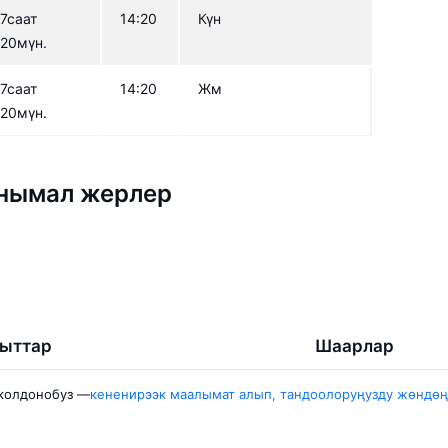
7саат
14:20
Күн
20мүн.
7саат
14:20
Жм
20мүн.
анымал жерлер
гыттар
Шаарлар
кек — Ош
Бишкек
 колдонобуз —
кененирээк маалымат алып, тандоолоруңузду жөндөң
ас — Бишкек
Москва
кен — Бишкек
Ош